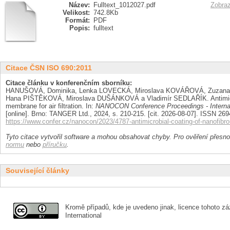
Název:
Fulltext_1012027.pdf
Zobraz
Velikost:
742.8Kb
Formát:
PDF
Popis:
fulltext
Citace ČSN ISO 690:2011
Citace článku v konferenčním sborníku:
HANUŠOVÁ, Dominika, Lenka LOVECKÁ, Miroslava KOVÁŘOVÁ, Zuza
Hana PIŠTĚKOVÁ, Miroslava DUŠÁNKOVÁ a Vladimír SEDLAŘÍK. Antimicrob
membrane for air filtration. In:
NANOCON Conference Proceedings - Internat
[online]. Brno: TANGER Ltd., 2024, s. 210-215. [cit. 2026-08-07]. ISSN 26
https://www.confer.cz/nanocon/2023/4787-antimicrobial-coating-of-nanofibrou
Tyto citace vytvořil software a mohou obsahovat chyby. Pro ověření přesnos
normu
nebo
příručku
.
Související články
Kromě případů, kde je uvedeno jinak, licence tohoto zá
International