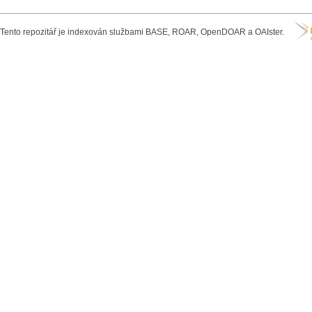
Tento repozitář je indexován službami BASE, ROAR, OpenDOAR a OAIster.