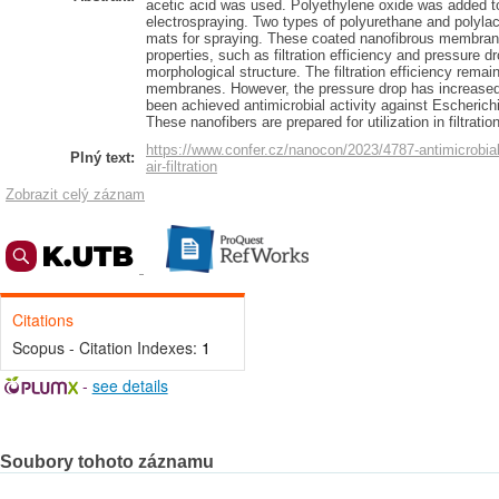
acetic acid was used. Polyethylene oxide was added to
electrospraying. Two types of polyurethane and polyla
mats for spraying. These coated nanofibrous membranes w
properties, such as filtration efficiency and pressure dr
morphological structure. The filtration efficiency remai
membranes. However, the pressure drop has increased i
been achieved antimicrobial activity against Escheric
These nanofibers are prepared for utilization in filtrati
https://www.confer.cz/nanocon/2023/4787-antimicrobial
Plný text:
air-filtration
Zobrazit celý záznam
Citations
Scopus - Citation Indexes:
1
-
see details
Soubory tohoto záznamu