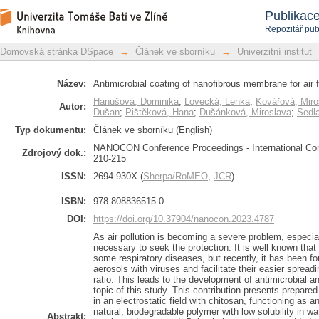
Antimicrobial coating of nanofibrous me
Repozitář DSpace/Manakin
Publikac
Repozitář pub
Domovská stránka DSpace
→
Článek ve sborníku
→
Univerzitní institut
Název:
Antimicrobial coating of nanofibrous membrane for air fi
Hanušová, Dominika
;
Lovecká, Lenka
;
Kovářová, Miro
Autor:
Dušan
;
Pištěková, Hana
;
Dušánková, Miroslava
;
Sedla
Typ dokumentu:
Článek ve sborníku (English)
NANOCON Conference Proceedings - International Con
Zdrojový dok.:
210-215
ISSN:
2694-930X (
Sherpa/RoMEO
,
JCR
)
ISBN:
978-808836515-0
DOI:
https://doi.org/10.37904/nanocon.2023.4787
As air pollution is becoming a severe problem, especiall
necessary to seek the protection. It is well known that 
some respiratory diseases, but recently, it has been f
aerosols with viruses and facilitate their easier spread
ratio. This leads to the development of antimicrobial an
topic of this study. This contribution presents prepare
in an electrostatic field with chitosan, functioning as a
natural, biodegradable polymer with low solubility in wa
Abstrakt: