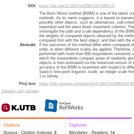
DOI:
https://doi.org/10.1007/s10288-023-00553-5
The Best–Worst method (BWM) is one of the latest con
methods. As its name suggests, it is based on pairwise 
possibly other objects, such as alternatives, sub-criter
important) and the worst (least important) criterion. Th
investigate the path and scale dependency of the BWM
the weights of compared objects obtained by the metho
compared first with the best object, and then with the 
Abstrakt:
if the outcomes of the method differ when compared obj
order, or when different scales are applied. Therefore, 
performed with more than 800 respondents university u
which the respondents compare areas of randomly gener
objects is then estimated via the linearized version of
accuracy of the BWM is examined with respect to diffe
Saaty’s nine-point linguistic scale, an integer scale f
1 to infinity.
Plný text:
https://link.springer.com/article/10.1007/s10288-023-0
Zobrazit celý záznam
Citations
Captures
Scopus - Citation Indexes:
3
Mendeley - Readers:
14