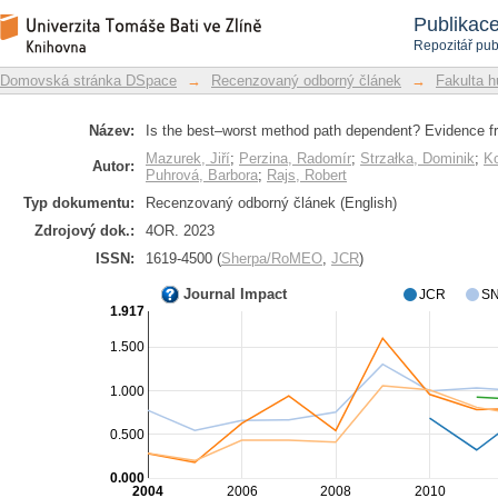
Is the best–worst method path depende
Repozitář DSpace/Manakin
Publikac
Repozitář pub
Domovská stránka DSpace
→
Recenzovaný odborný článek
→
Fakulta h
Název:
Is the best–worst method path dependent? Evidence fr
Mazurek, Jiří
;
Perzina, Radomír
;
Strzałka, Dominik
;
Ko
Autor:
Puhrová, Barbora
;
Rajs, Robert
Typ dokumentu:
Recenzovaný odborný článek (English)
Zdrojový dok.:
4OR. 2023
ISSN:
1619-4500 (
Sherpa/RoMEO
,
JCR
)
Journal Impact
JCR
SN
1.917
1.500
1.000
0.500
0.000
2004
2006
2008
2010