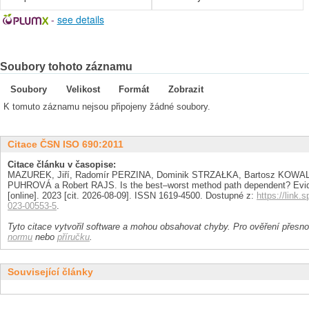
-
see details
Soubory tohoto záznamu
Soubory
Velikost
Formát
Zobrazit
K tomuto záznamu nejsou připojeny žádné soubory.
Citace ČSN ISO 690:2011
Citace článku v časopise:
MAZUREK, Jiří, Radomír PERZINA, Dominik STRZAŁKA, Bartosz KOWA
PUHROVÁ a Robert RAJS. Is the best–worst method path dependent? Evid
[online]. 2023 [cit. 2026-08-09]. ISSN 1619-4500. Dostupné z:
https://link.
023-00553-5
.
Tyto citace vytvořil software a mohou obsahovat chyby. Pro ověření přesnos
normu
nebo
příručku
.
Související články