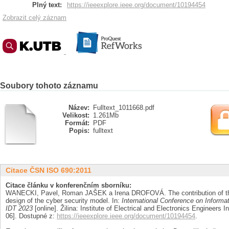
Plný text:
https://ieeexplore.ieee.org/document/10194454
Zobrazit celý záznam
Soubory tohoto záznamu
Název:
Fulltext_1011668.pdf
Velikost:
1.261Mb
Formát:
PDF
Popis:
fulltext
Citace ČSN ISO 690:2011
Citace článku v konferenčním sborníku:
WANECKI, Pavel, Roman JAŠEK a Irena DROFOVÁ. The contribution of the
design of the cyber security model. In:
International Conference on Informa
IDT 2023
[online]. Žilina: Institute of Electrical and Electronics Engineers I
06]. Dostupné z:
https://ieeexplore.ieee.org/document/10194454
.