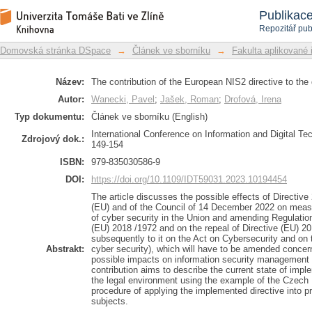
The contribution of the European NIS2 d
Repozitář DSpace/Manakin
Publikac
model
Repozitář pub
Domovská stránka DSpace
→
Článek ve sborníku
→
Fakulta aplikované 
Název:
The contribution of the European NIS2 directive to the
Autor:
Wanecki, Pavel
;
Jašek, Roman
;
Drofová, Irena
Typ dokumentu:
Článek ve sborníku (English)
International Conference on Information and Digital Te
Zdrojový dok.:
149-154
ISBN:
979-835030586-9
DOI:
https://doi.org/10.1109/IDT59031.2023.10194454
The article discusses the possible effects of Directiv
(EU) and of the Council of 14 December 2022 on measu
of cyber security in the Union and amending Regulatio
(EU) 2018 /1972 and on the repeal of Directive (EU) 2
subsequently to it on the Act on Cybersecurity and on
Abstrakt:
cyber security), which will have to be amended concern
possible impacts on information security management
contribution aims to describe the current state of impl
the legal environment using the example of the Czech R
procedure of applying the implemented directive into p
subjects.