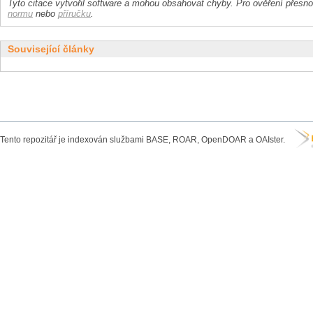
Tyto citace vytvořil software a mohou obsahovat chyby. Pro ověření přesnos
normu
nebo
příručku
.
Související články
Tento repozitář je indexován službami BASE, ROAR, OpenDOAR a OAIster.