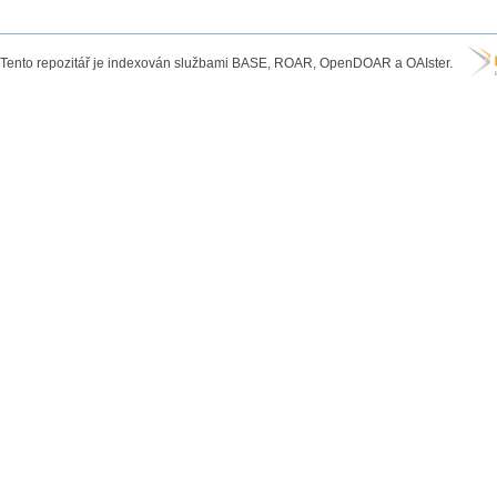
Tento repozitář je indexován službami BASE, ROAR, OpenDOAR a OAIster.