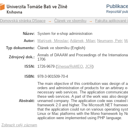
System for e-shop administration
Repozitář DSpace/Manakin
Publikac
Repozitář pub
Domovská stránka DSpace
→
Článek ve sborníku
→
Fakulta aplikované 
Název:
System for e-shop administration
Autor:
Matýsek, Miroslav
;
Adámek, Milan
;
Neumann, Petr
;
Ma
Typ dokumentu:
Článek ve sborníku (English)
Annals of DAAAM and Proceedings of the Internatio
Zdrojový dok.:
1706
ISSN:
1726-9679 (
Sherpa/RoMEO
,
JCR
)
ISBN:
978-3-901509-70-4
The main objective of this contribution was design of an
orders and administration of products for an arbitrary
necessary web services. The application communicates 
these web services. A part of the work was also design
Abstrakt:
unnamed company. The application code was created i
framework 2.0 and higher. The Microsoft.NET framew
that the application could run on various operating sy
Linux or Mac platforms with the Mono framework by No
application were implemented using PHP language.
Zobrazit celý záznam