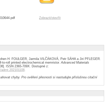
010644.pdf
Zobrazit/
otevřít
phen H. FOULGER, Jarmila VILČÁKOVÁ, Petr SÁHA a Jiri PFLEGER.
l-to-roll printed electrochemical memristor.
Advanced Materials
8-08]. ISSN 2365-709X. Dostupné z:
002/admt.202101108
.
ahovat chyby. Pro ověření přesnosti si nastudujte příslušnou citační