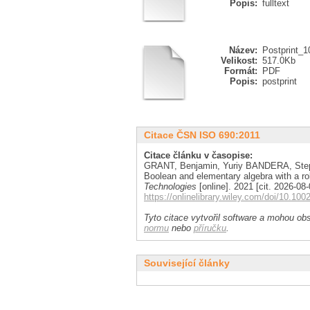
Popis:
fulltext
Název:
Postprint_1
Velikost:
517.0Kb
Formát:
PDF
Popis:
postprint
Citace ČSN ISO 690:2011
Citace článku v časopise:
GRANT, Benjamin, Yuriy BANDERA, Ste
Boolean and elementary algebra with a rol
Technologies
[online]. 2021 [cit. 2026-0
https://onlinelibrary.wiley.com/doi/10.1
Tyto citace vytvořil software a mohou obs
normu
nebo
příručku
.
Související články