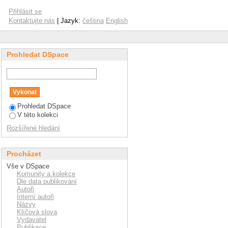
nted electrochemical
Přihlásit se
Kontaktujte nás
| Jazyk:
čeština
English
Prohledat DSpace
Prohledat DSpace
V této kolekci
Rozšířené hledání
Procházet
Vše v DSpace
Komunity a kolekce
Dle data publikování
Autoři
Interní autoři
Názvy
Klíčová slova
Vydavatel
Publikace