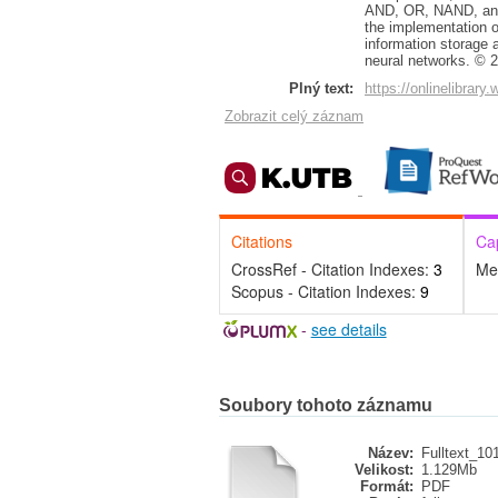
AND, OR, NAND, and 
the implementation 
information storage a
neural networks. ©
Plný text:
https://onlinelibrar
Zobrazit celý záznam
Citations
Ca
CrossRef - Citation Indexes:
3
Me
Scopus - Citation Indexes:
9
-
see details
Soubory tohoto záznamu
Název:
Fulltext_10
Velikost:
1.129Mb
Formát:
PDF