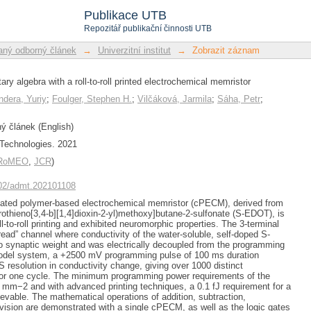
ary algebra with a roll-to-roll pri
Publikace UTB
Repozitář publikační činnosti UTB
ný odborný článek
→
Univerzitní institut
→
Zobrazit záznam
ry algebra with a roll-to-roll printed electrochemical memristor
ndera, Yuriy
;
Foulger, Stephen H.
;
Vilčáková, Jarmila
;
Sáha, Petr
;
 článek (English)
Technologies. 2021
/RoMEO
,
JCR
)
1002/admt.202101108
ugated polymer-based electrochemical memristor (cPECM), derived from
rothieno[3,4-b][1,4]dioxin-2-yl)methoxy]butane-2-sulfonate (S-EDOT), is
ll-to-roll printing and exhibited neuromorphic properties. The 3-terminal
ead” channel where conductivity of the water-soluble, self-doped S-
 synaptic weight and was electrically decoupled from the programming
model system, a +2500 mV programming pulse of 100 ms duration
S resolution in conductivity change, giving over 1000 distinct
 for one cycle. The minimum programming power requirements of the
m−2 and with advanced printing techniques, a 0.1 fJ requirement for a
evable. The mathematical operations of addition, subtraction,
division are demonstrated with a single cPECM, as well as the logic gates