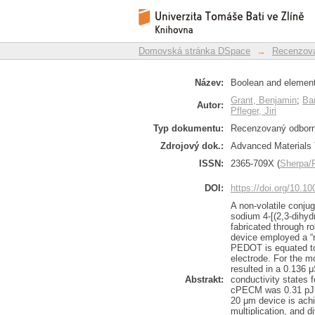
Boolean and element
Repozitář DSpace/Manakin
memristor
Domovská stránka DSpace
→
Recenzova
Název:
Boolean and elementa
Grant, Benjamin
;
Ba
Autor:
Pfleger, Jiri
Typ dokumentu:
Recenzovaný odborný
Zdrojový dok.:
Advanced Materials 
ISSN:
2365-709X (
Sherpa
DOI:
https://doi.org/10.
A non-volatile conj
sodium 4-[(2,3-dihyd
fabricated through ro
device employed a “r
PEDOT is equated to
electrode. For the 
resulted in a 0.136 μ
Abstrakt:
conductivity states
cPECM was 0.31 pJ m
20 μm device is achi
multiplication, and 