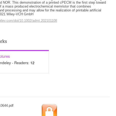
NOR. This demonstration of a printed cPECM is the first step toward
of a mass produced electrochemical memristor that combines
nd processing and may allow for the realization of printable artificial
 2021 Wiley-VCH GmbH
y.wiley.com/doi/10.1002/admt.202101108
ptures
ndeley - Readers:
12
10644.pdf