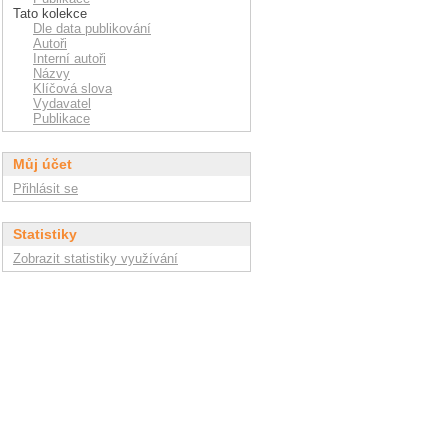
Tato kolekce
Dle data publikování
Autoři
Interní autoři
Názvy
Klíčová slova
Vydavatel
Publikace
Můj účet
Přihlásit se
Statistiky
Zobrazit statistiky využívání