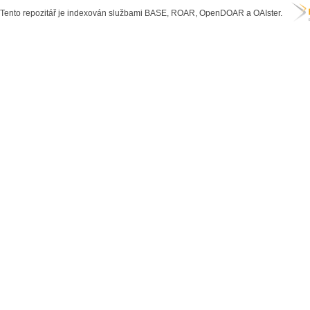
Tento repozitář je indexován službami BASE, ROAR, OpenDOAR a OAIster.