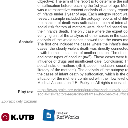
Objective: The aim of the report is to determine the ri
of suffocation before reaching the 1st year of age. M
was a retrospective content analysis of autopsy repor
of infants under 1 year of age. Each autopsy report w
research sample included the autopsy reports of chil
mechanism of death was suffocation – both of internal
social risk factors of mothers were identified based 
their infant’s death. The only case where the expert o
verifying unit of the analysis of other cases in the cas
analysis of the whole series showed that the cases ma
Abstrakt:
The first one included the cases where the infant’s dea
cases, the clearly violent death was directly connecte
– with the hostile actions of another person. The other
and other types of conduct (n=5). These cases were fur
influence of drugs and insufficient care. Conclusion: T
social risks of mothers (SES, accommodation, social ex
literacy of the mothers). The analysis of the autopsy re
the cases of infant death by suffocation, which is the cu
situation of the mothers combined with their low level 
Medical Association J.E. Purkyne. All rights reserved.
https://www.prolekare.cz/en/journals/czech-slovak-pedi
Plný text:
social-risk-factors-regarding-infants-who-died-of-suffo
Zobrazit celý záznam