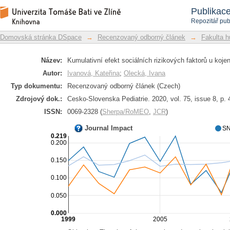
Kumulativní efekt sociálních rizikový
Repozitář DSpace/Manakin
Publikac
Repozitář pub
Domovská stránka DSpace
→
Recenzovaný odborný článek
→
Fakulta h
Název:
Kumulativní efekt sociálních rizikových faktorů u ko
Autor:
Ivanová, Kateřina
;
Olecká, Ivana
Typ dokumentu:
Recenzovaný odborný článek (Czech)
Zdrojový dok.:
Cesko-Slovenska Pediatrie. 2020, vol. 75, issue 8, p.
ISSN:
0069-2328 (
Sherpa/RoMEO
,
JCR
)
Journal Impact
SN
0.219
0.200
0.150
0.100
0.050
0.000
1999
2005