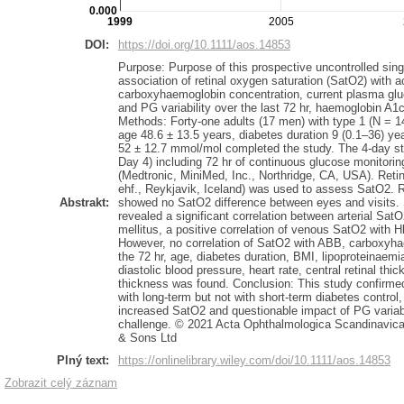
0.000
1999
2005
DOI:
https://doi.org/10.1111/aos.14853
Purpose: Purpose of this prospective uncontrolled singl
association of retinal oxygen saturation (SatO2) with
carboxyhaemoglobin concentration, current plasma gl
and PG variability over the last 72 hr, haemoglobin A1
Methods: Forty-one adults (17 men) with type 1 (N = 14
age 48.6 ± 13.5 years, diabetes duration 9 (0.1–36) y
52 ± 12.7 mmol/mol completed the study. The 4-day st
Day 4) including 72 hr of continuous glucose monitor
(Medtronic, MiniMed, Inc., Northridge, CA, USA). Re
ehf., Reykjavik, Iceland) was used to assess SatO2. R
Abstrakt:
showed no SatO2 difference between eyes and visits. 
revealed a significant correlation between arterial SatO
mellitus, a positive correlation of venous SatO2 with 
However, no correlation of SatO2 with ABB, carboxyh
the 72 hr, age, diabetes duration, BMI, lipoproteinaemi
diastolic blood pressure, heart rate, central retinal thic
thickness was found. Conclusion: This study confirme
with long-term but not with short-term diabetes contro
increased SatO2 and questionable impact of PG variabil
challenge. © 2021 Acta Ophthalmologica Scandinavica
& Sons Ltd
Plný text:
https://onlinelibrary.wiley.com/doi/10.1111/aos.14853
Zobrazit celý záznam