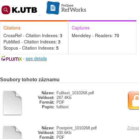
Citations
Captures
CrossRef - Citation Indexes:
3
Mendeley - Readers:
70
PubMed - Citation Indexes:
3
Scopus - Citation Indexes:
5
-
see details
Soubory tohoto záznamu
Název:
Fulltext_1010268.pdf
Velikost:
287.4Kb
Formát:
PDF
Popis:
fulltext
Název:
Postprint_1010268.pdf
Zobraz
Velikost:
330.6Kb
Formát:
PDF