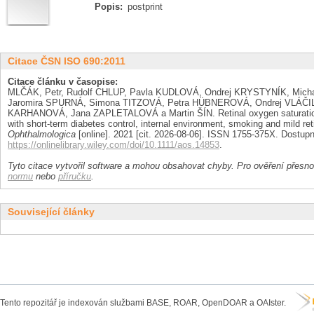
Popis:
postprint
Citace ČSN ISO 690:2011
Citace článku v časopise:
MLČÁK, Petr, Rudolf CHLUP, Pavla KUDLOVÁ, Ondrej KRYSTYNÍK, Mich
Jaromira SPURNÁ, Simona TITZOVÁ, Petra HÜBNEROVÁ, Ondrej VLÁČIL,
KARHANOVÁ, Jana ZAPLETALOVÁ a Martin ŠÍN. Retinal oxygen saturation 
with short-term diabetes control, internal environment, smoking and mild
Ophthalmologica
[online]. 2021 [cit. 2026-08-06]. ISSN 1755-375X. Dostupn
https://onlinelibrary.wiley.com/doi/10.1111/aos.14853
.
Tyto citace vytvořil software a mohou obsahovat chyby. Pro ověření přesnos
normu
nebo
příručku
.
Související články
Tento repozitář je indexován službami BASE, ROAR, OpenDOAR a OAIster.