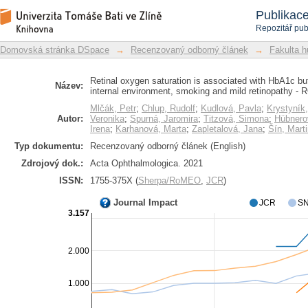
Retinal oxygen saturation is assoc
Repozitář DSpace/Manakin
Publikac
diabetes control, internal enviro
Repozitář pub
ROXINEGLYD study
Domovská stránka DSpace
→
Recenzovaný odborný článek
→
Fakulta h
Retinal oxygen saturation is associated with HbA1c but
Název:
internal environment, smoking and mild retinopathy 
Mlčák, Petr
;
Chlup, Rudolf
;
Kudlová, Pavla
;
Krystyník,
Autor:
Veronika
;
Spurná, Jaromira
;
Titzová, Simona
;
Hübnero
Irena
;
Karhanová, Marta
;
Zapletalová, Jana
;
Šín, Mart
Typ dokumentu:
Recenzovaný odborný článek (English)
Zdrojový dok.:
Acta Ophthalmologica. 2021
ISSN:
1755-375X (
Sherpa/RoMEO
,
JCR
)
Journal Impact
JCR
SN
3.157
2.000
1.000