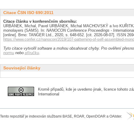
Citace ČSN ISO 690:2011
Citace článku v konferenčním sborníku:
URBÁNEK, Michal, Pavel URBÁNEK, Michal MACHOVSKÝ a Ivo KUŘITKA. 
monolayers (SAMS). In:
NANOCON Conference Proceedings - International
[online]. Brno: TANGER Ltd., 2020, s. 648-652. [cit. 2026-08-07]. ISSN 26
https://www.confer.cz/nanocon/2019/107-patterning-of-self-assembled-mon
Tyto citace vytvořil software a mohou obsahovat chyby. Pro ověření přesnos
normu
nebo
příručku
.
Související články
Kromě případů, kde je uvedeno jinak, licence tohoto zá
International
Tento repozitář je indexován službami BASE, ROAR, OpenDOAR a OAIster.