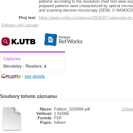
patterns according to the resolution chart test were e
prepared patterns were characterized by optical micr
and scanning electron microscopy (SEM). © NANOCON 
Plný text:
https://www.confer.cz/nanocon/2019/107-patterning-o
Zobrazit celý záznam
Captures
Mendeley - Readers:
4
-
see details
Soubory tohoto záznamu
Název:
Fulltext_1010084.pdf
Zobraz
Velikost:
1.915Mb
Formát:
PDF
Popis:
fulltext