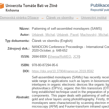
Patterning of self-assembled monolay
Repozitář DSpace/Manakin
Publikac
Repozitář pub
Domovská stránka DSpace
→
Článek ve sborníku
→
Univerzitní institut
Název:
Patterning of self-assembled monolayers (SAMS)
Autor:
Urbánek, Michal
;
Urbánek, Pavel
;
Machovský, Michal
Typ dokumentu:
Článek ve sborníku (English)
NANOCON Conference Proceedings - International Conf
Zdrojový dok.:
2020-October, p. 648-652
ISSN:
2694-930X (
Sherpa/RoMEO
,
JCR
)
ISBN:
978-80-87294-95-6
DOI:
https://doi.org/10.37904/nanocon.2019.8592
Self-assembled monolayers (SAMs) has recently receiv
wide range in applications such as layers in biosensors
interlayers in organic electronic devices like organic l
photovoltaics (OPVs), organic thin film transistors (O
long established technique used in the preparation of 
components. This paper deals with patterning of self
Abstrakt:
gold and silver layers using photolithography. Firstly,
monolayers were characterized by scanning electron 
microscopy (AFM) and Fourier-transform infrared spec