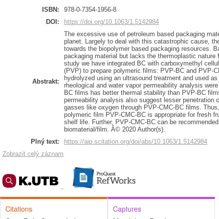
ISBN:
978-0-7354-1956-8
DOI:
https://doi.org/10.1063/1.5142984
The excessive use of petroleum based packaging mate
planet. Largely to deal with this catastrophic cause, t
towards the biopolymer based packaging resources. Bac
packaging material but lacks the thermoplastic nature f
study we have integrated BC with carboxymethyl cellu
(PVP) to prepare polymeric films: PVP-BC and PVP-C
hydrolyzed using an ultrasound treatment and used as a
Abstrakt:
rheological and water vapor permeability analysis wer
BC films has better thermal stability than PVP-BC film
permeability analysis also suggest lesser penetration 
gasses like oxygen through PVP-CMC-BC films. Thus, 
polymeric film PVP-CMC-BC is appropriate for fresh fru
shelf life. Further, PVP-CMC-BC can be recommended f
biomaterial/film. Â© 2020 Author(s).
Plný text:
https://aip.scitation.org/doi/abs/10.1063/1.5142984
Zobrazit celý záznam
Citations
Captures