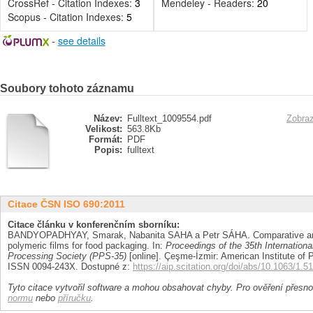
CrossRef - Citation Indexes:
3
Mendeley - Readers:
20
Scopus - Citation Indexes:
5
-
see details
Soubory tohoto záznamu
Název:
Fulltext_1009554.pdf
Zobraz
Velikost:
563.8Kb
Formát:
PDF
Popis:
fulltext
Citace ČSN ISO 690:2011
Citace článku v konferenčním sborníku:
BANDYOPADHYAY, Smarak, Nabanita SAHA a Petr SÁHA. Comparative analy
polymeric films for food packaging. In:
Proceedings of the 35th Internation
Processing Society (PPS-35)
[online]. Çeşme-İzmir: American Institute of P
ISSN 0094-243X. Dostupné z:
https://aip.scitation.org/doi/abs/10.1063/1.
Tyto citace vytvořil software a mohou obsahovat chyby. Pro ověření přesnos
normu
nebo
příručku
.