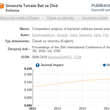
Comparative analysis of bacterial 
Repozitář DSpace/Manakin
Publikac
packaging
Repozitář pub
Domovská stránka DSpace
→
Článek ve sborníku
→
Univerzitní institut
Název:
Comparative analysis of bacterial cellulose based poly
Autor:
Bandyopadhyay, Smarak
;
Saha, Nabanita
;
Sáha, Petr
Typ dokumentu:
Článek ve sborníku (English)
Proceedings of the 35th International Conference of 
Zdrojový dok.:
35). 2020, vol. 2205
ISSN:
0094-243X (
Sherpa/RoMEO
,
JCR
)
Journal Impact
SN
0.236
0.200
0.150
0.100
0.050
0.000
2011
2012
2013
201