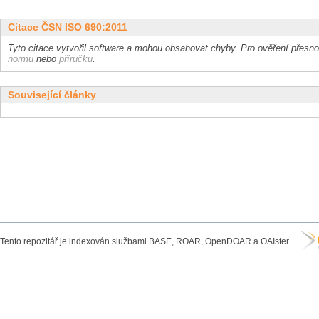
Citace ČSN ISO 690:2011
Tyto citace vytvořil software a mohou obsahovat chyby. Pro ověření přesnos
normu
nebo
příručku
.
Související články
Tento repozitář je indexován službami BASE, ROAR, OpenDOAR a OAIster.