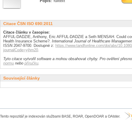
Popis:
fulltext
Citace ČSN ISO 690:2011
Citace článku v časopise:
AFFUL-DADZIE, Anthony, Eric AFFUL-DADZIE a Seth MENSAH. Could cost 
Health Insurance Scheme?.
International Journal of Healthcare Managemen
ISSN 2047-9700. Dostupné z:
https://www.tandfonline.com/doi/abs/10.10
journalCode=yjhm20
.
Tyto citace vytvořil software a mohou obsahovat chyby. Pro ověření přesnos
normu
nebo
příručku
.
Související články
Tento repozitář je indexován službami BASE, ROAR, OpenDOAR a OAIster.