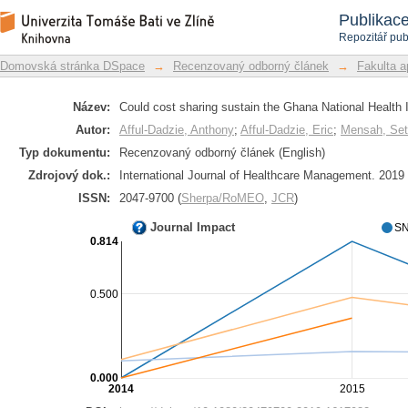
Could cost sharing sustain the Ghana
Repozitář DSpace/Manakin
Publikac
Repozitář pub
Domovská stránka DSpace
→
Recenzovaný odborný článek
→
Fakulta a
Název:
Could cost sharing sustain the Ghana National Healt
Autor:
Afful-Dadzie, Anthony
;
Afful-Dadzie, Eric
;
Mensah, Se
Typ dokumentu:
Recenzovaný odborný článek (English)
Zdrojový dok.:
International Journal of Healthcare Management. 2019
ISSN:
2047-9700 (
Sherpa/RoMEO
,
JCR
)
Journal Impact
SN
0.814
0.500
0.000
2014
2015