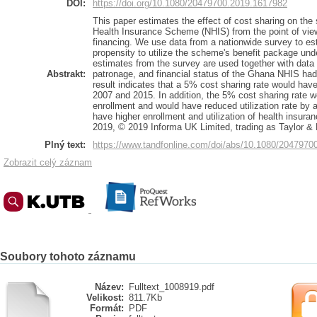
DOI:
https://doi.org/10.1080/20479700.2019.1617982
This paper estimates the effect of cost sharing on the 
Health Insurance Scheme (NHIS) from the point of view 
financing. We use data from a nationwide survey to est
propensity to utilize the scheme's benefit package und
estimates from the survey are used together with data
Abstrakt:
patronage, and financial status of the Ghana NHIS had
result indicates that a 5% cost sharing rate would ha
2007 and 2015. In addition, the 5% cost sharing rate wo
enrollment and would have reduced utilization rate by 
have higher enrollment and utilization of health insur
2019, © 2019 Informa UK Limited, trading as Taylor &
Plný text:
https://www.tandfonline.com/doi/abs/10.1080/204797
Zobrazit celý záznam
Soubory tohoto záznamu
Název:
Fulltext_1008919.pdf
Velikost:
811.7Kb
Formát:
PDF