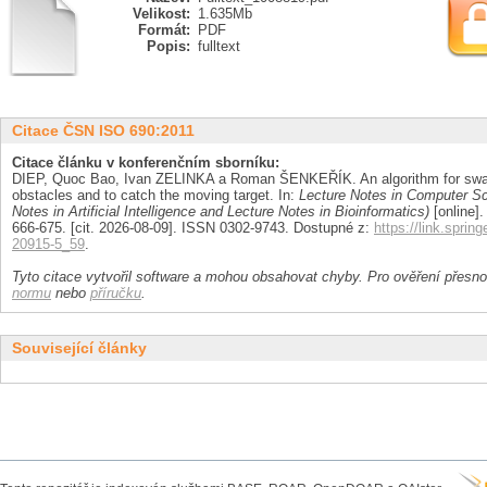
Velikost:
1.635Mb
Formát:
PDF
Popis:
fulltext
Citace ČSN ISO 690:2011
Citace článku v konferenčním sborníku:
DIEP, Quoc Bao, Ivan ZELINKA a Roman ŠENKEŘÍK. An algorithm for swarm
obstacles and to catch the moving target. In:
Lecture Notes in Computer Sc
Notes in Artificial Intelligence and Lecture Notes in Bioinformatics)
[online].
666-675. [cit. 2026-08-09]. ISSN 0302-9743. Dostupné z:
https://link.spri
20915-5_59
.
Tyto citace vytvořil software a mohou obsahovat chyby. Pro ověření přesnos
normu
nebo
příručku
.
Související články