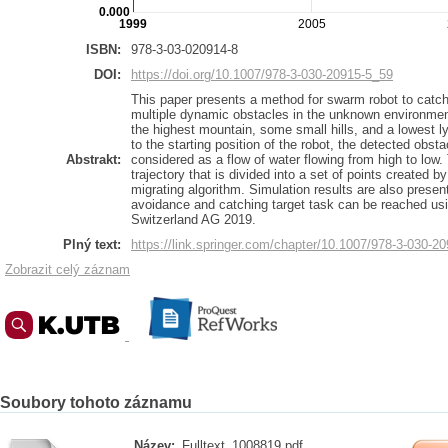
0.000
1999
2005
ISBN:
978-3-03-020914-8
DOI:
https://doi.org/10.1007/978-3-030-20915-5_59
This paper presents a method for swarm robot to catch
multiple dynamic obstacles in the unknown environment
the highest mountain, some small hills, and a lowest l
to the starting position of the robot, the detected obsta
Abstrakt:
considered as a flow of water flowing from high to low. 
trajectory that is divided into a set of points created b
migrating algorithm. Simulation results are also presen
avoidance and catching target task can be reached us
Switzerland AG 2019.
Plný text:
https://link.springer.com/chapter/10.1007/978-3-030-2
Zobrazit celý záznam
Soubory tohoto záznamu
Název:
Fulltext_1008819.pdf