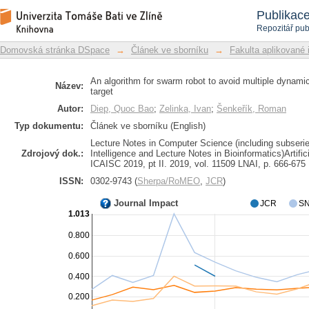
An algorithm for swarm robot to avoi
Repozitář DSpace/Manakin
Publikac
the moving target
Repozitář pub
Domovská stránka DSpace
→
Článek ve sborníku
→
Fakulta aplikované 
An algorithm for swarm robot to avoid multiple dynami
Název:
target
Autor:
Diep, Quoc Bao
;
Zelinka, Ivan
;
Šenkeřík, Roman
Typ dokumentu:
Článek ve sborníku (English)
Lecture Notes in Computer Science (including subseries
Zdrojový dok.:
Intelligence and Lecture Notes in Bioinformatics)Artifi
ICAISC 2019, pt II. 2019, vol. 11509 LNAI, p. 666-675
ISSN:
0302-9743 (
Sherpa/RoMEO
,
JCR
)
Journal Impact
JCR
SN
1.013
0.800
0.600
0.400
0.200