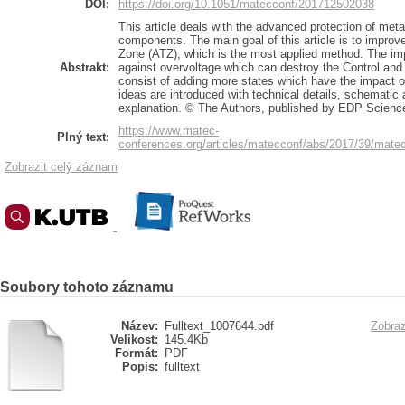
DOI:
https://doi.org/10.1051/matecconf/201712502038
This article deals with the advanced protection of metal
components. The main goal of this article is to impro
Zone (ATZ), which is the most applied method. The im
Abstrakt:
against overvoltage which can destroy the Control and 
consist of adding more states which have the impact o
ideas are introduced with technical details, schematic
explanation. © The Authors, published by EDP Scienc
https://www.matec-
Plný text:
conferences.org/articles/matecconf/abs/2017/39/ma
Zobrazit celý záznam
Soubory tohoto záznamu
Název:
Fulltext_1007644.pdf
Zobraz
Velikost:
145.4Kb
Formát:
PDF
Popis:
fulltext