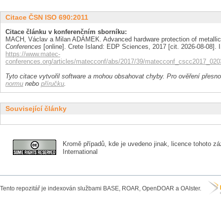
Citace ČSN ISO 690:2011
Citace článku v konferenčním sborníku:
MACH, Václav a Milan ADÁMEK. Advanced hardware protection of metallic 
Conferences
[online]. Crete Island: EDP Sciences, 2017 [cit. 2026-08-08]
https://www.matec-
conferences.org/articles/matecconf/abs/2017/39/matecconf_cscc2017_02
Tyto citace vytvořil software a mohou obsahovat chyby. Pro ověření přesnos
normu
nebo
příručku
.
Související články
Kromě případů, kde je uvedeno jinak, licence tohoto zá
International
Tento repozitář je indexován službami BASE, ROAR, OpenDOAR a OAIster.