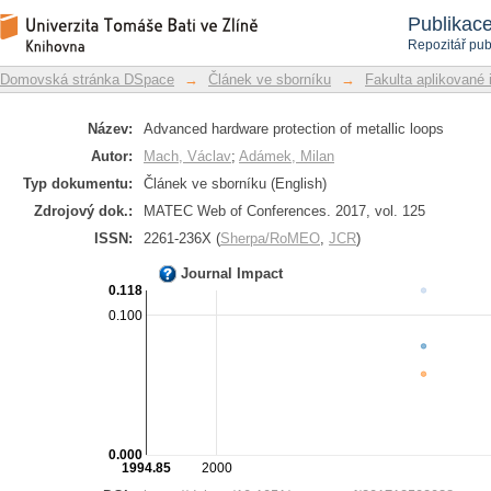
Advanced hardware protection of metal
Repozitář DSpace/Manakin
Publikac
Repozitář pub
Domovská stránka DSpace
→
Článek ve sborníku
→
Fakulta aplikované 
Název:
Advanced hardware protection of metallic loops
Autor:
Mach, Václav
;
Adámek, Milan
Typ dokumentu:
Článek ve sborníku (English)
Zdrojový dok.:
MATEC Web of Conferences. 2017, vol. 125
ISSN:
2261-236X (
Sherpa/RoMEO
,
JCR
)
Journal Impact
0.118
0.100
0.000
1994.85
2000