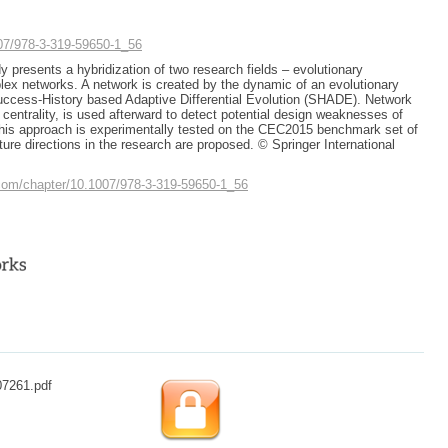
007/978-3-319-59650-1_56
y presents a hybridization of two research fields – evolutionary
ex networks. A network is created by the dynamic of an evolutionary
uccess-History based Adaptive Differential Evolution (SHADE). Network
 centrality, is used afterward to detect potential design weaknesses of
is approach is experimentally tested on the CEC2015 benchmark set of
ture directions in the research are proposed. © Springer International
r.com/chapter/10.1007/978-3-319-59650-1_56
07261.pdf