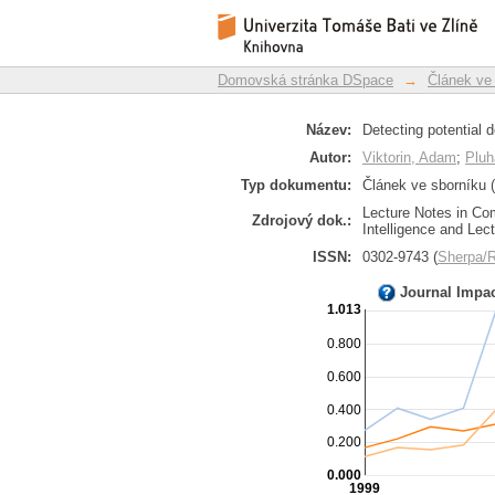
Detecting potential d
Repozitář DSpace/Manakin
Domovská stránka DSpace
→
Článek ve
Název:
Detecting potential 
Autor:
Viktorin, Adam
;
Pluh
Typ dokumentu:
Článek ve sborníku (
Lecture Notes in Com
Zdrojový dok.:
Intelligence and Lec
ISSN:
0302-9743 (
Sherpa
Journal Impa
1.013
0.800
0.600
0.400
0.200
0.000
1999