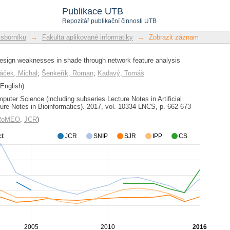
esign weaknesses in shade through net
Publikace UTB
Repozitář publikační činnosti UTB
 sborníku
→
Fakulta aplikované informatiky
→
Zobrazit záznam
design weaknesses in shade through network feature analysis
áček, Michal
;
Šenkeřík, Roman
;
Kadavý, Tomáš
English)
puter Science (including subseries Lecture Notes in Artificial
ture Notes in Bioinformatics). 2017, vol. 10334 LNCS, p. 662-673
/RoMEO
,
JCR
)
ct
JCR
SNIP
SJR
IPP
CS
2005
2010
2016