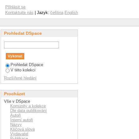
work feature analysis
Přihlásit se
Kontaktujte nás
| Jazyk:
čeština
English
Prohledat DSpace
Prohledat DSpace
V této kolekci
Rozšířené hledání
Procházet
Vše v DSpace
Komunity a kolekce
Dle data publikování
Autoři
Interní autoři
Názvy
Klíčová slova
Vydavatel
Publikace