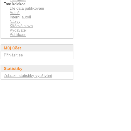
Tato kolekce
Dle data publikování
Autoři
Interní autoři
Názvy
Klíčová slova
Vydavatel
Publikace
Můj účet
Přihlásit se
Statistiky
Zobrazit statistiky využívání