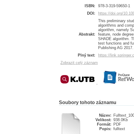
ISBN:
978-3-319-59650-1
DOI:
https://doi.org/10.1
This preliminary stud
algorithms and compl
algorithm, namely S
Abstrakt:
feature, node degree
SHADE algorithm. Th
test functions and fu
Publishing AG 2017.
Plný text:
https://link.springe
Zobrazit celý záznam
Soubory tohoto záznamu
Název:
Fulltext_10
Velikost:
938.0Kb
Formát:
PDF
Popis:
fulltext