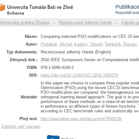
Comparing selected PSO modification
Repozitář DSpace/Manakin
Publikac
Repozitář pub
Domovská stránka DSpace
→
Recenzovaný odborný článek
→
Fakulta a
Název:
Comparing selected PSO modifications on CEC 15 be
Autor:
Pluháček, Michal
;
Kadavý, Tomáš
;
Šenkeřík, Roman
;
Typ dokumentu:
Recenzovaný odborný článek (English)
Zdrojový dok.:
2016 IEEE Symposium Series on Computational Intell
ISBN:
978-1-5090-4240-1
DOI:
https://doi.org/10.1109/SSCI.2016.7850279
In this paper we choose to compare three popular modi
Optimization (PSO) using the recent CEC'15 benchmark
PSO modification are compared: the heterogeneous sw
Abstrakt:
orthogonal learning based approach. The goal is to pro
performance of these methods on a state-of-art benchm
in performance on different types of fitness functions.
according to CEC benchmark rules and statistically ev
Plný text:
http://ieeexplore.ieee.org/document/7850279/
Zobrazit celý záznam