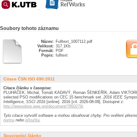
Soubory tohoto záznamu
Název:
Fulltext_1007112.pdf
Velikost:
317.1Kb
Formát:
PDF
Popis:
fulltext
Citace ČSN ISO 690:2011
Citace článku v časopise:
PLUHÁČEK, Michal, Tomáš KADAVÝ, Roman ŠENKEŘÍK, Adam VIKTORIN
selected PSO modifications on CEC 15 benchmark set.
2016 IEEE Sympos
Intelligence, SSCI 2016
[online]. 2016 [cit. 2026-08-09]. Dostupné z:
http://ieeexplore.ieee.org/document/7850279/
.
Tyto citace vytvořil software a mohou obsahovat chyby. Pro ověření přesnos
normu
nebo
příručku
.
Související články