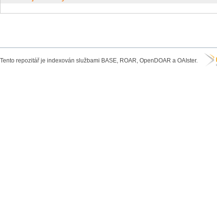
Tento repozitář je indexován službami BASE, ROAR, OpenDOAR a OAIster.