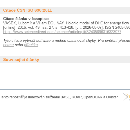
Citace ČSN ISO 690:2011
Citace článku v časopise:
VAŠEK, Lubomír a Viliam DOLINAY. Holonic model of DHC for energy flow 
[online]. 2016, vol. 49, iss. 27, s. 413-418. [cit. 2026-08-07]. ISSN 2405-8
https://www.sciencedirect.com/science/article/pii/S2405896316323977
.
Tyto citace vytvořil software a mohou obsahovat chyby. Pro ověření přesnos
normu
nebo
příručku
.
Související články
Tento repozitář je indexován službami BASE, ROAR, OpenDOAR a OAIster.