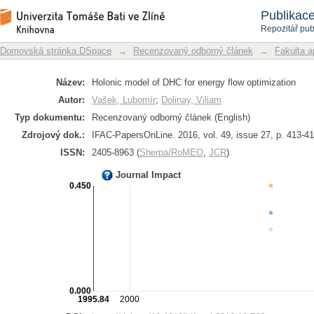
Holonic model of DHC for energy flow 
Repozitář DSpace/Manakin
Publikac
Repozitář pub
Domovská stránka DSpace
→
Recenzovaný odborný článek
→
Fakulta a
Název:
Holonic model of DHC for energy flow optimization
Autor:
Vašek, Lubomír
;
Dolinay, Viliam
Typ dokumentu:
Recenzovaný odborný článek (English)
Zdrojový dok.:
IFAC-PapersOnLine. 2016, vol. 49, issue 27, p. 413-4
ISSN:
2405-8963 (
Sherpa/RoMEO
,
JCR
)
Journal Impact
0.450
0.000
1995.84
2000