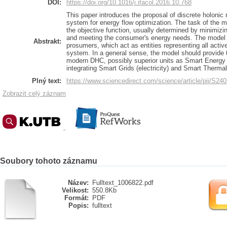
DOI:
https://doi.org/10.1016/j.ifacol.2016.10.768
This paper introduces the proposal of discrete holonic 
system for energy flow optimization. The task of the mo
the objective function, usually determined by minimizin
and meeting the consumer's energy needs. The model a
Abstrakt:
prosumers, which act as entities representing all act
system. In a general sense, the model should provide t
modern DHC, possibly superior units as Smart Energy
integrating Smart Grids (electricity) and Smart Thermal
Plný text:
https://www.sciencedirect.com/science/article/pii/S2
Zobrazit celý záznam
Soubory tohoto záznamu
Název:
Fulltext_1006822.pdf
Velikost:
550.8Kb
Formát:
PDF
Popis:
fulltext