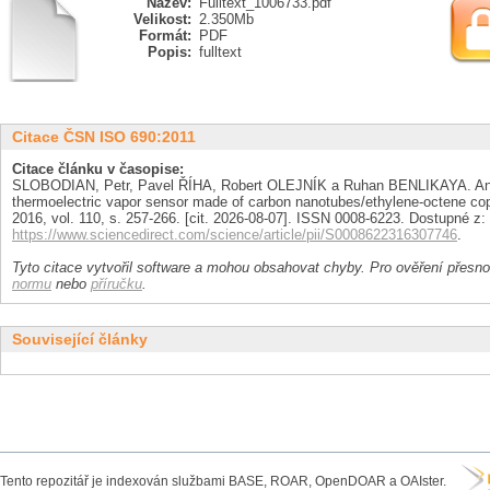
Název:
Fulltext_1006733.pdf
Velikost:
2.350Mb
Formát:
PDF
Popis:
fulltext
Citace ČSN ISO 690:2011
Citace článku v časopise:
SLOBODIAN, Petr, Pavel ŘÍHA, Robert OLEJNÍK a Ruhan BENLIKAYA. Analy
thermoelectric vapor sensor made of carbon nanotubes/ethylene-octene c
2016, vol. 110, s. 257-266. [cit. 2026-08-07]. ISSN 0008-6223. Dostupné z:
https://www.sciencedirect.com/science/article/pii/S0008622316307746
.
Tyto citace vytvořil software a mohou obsahovat chyby. Pro ověření přesnos
normu
nebo
příručku
.
Související články
Tento repozitář je indexován službami BASE, ROAR, OpenDOAR a OAIster.