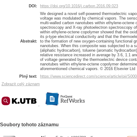
DOI:
https://doi.org/10.1016/j.carbon.2016.09.023
We designed a novel self-powered thermoelectric vap
voltage was modulated by chemical vapors. The senso
multi-walled carbon nanotubes within ethylene-octene c
spectroscopy and X-ray photoelectron spectroscopy of
within ethylene-octene copolymer showed that the ox
its p-type electrical conductivity and that the thermoel
Abstrakt:
to the formation of new oxygen-containing functional g
nanotubes. When this composite was subjected to a sa
(aliphatic hydrocarbon), toluene (aromatic hydrocarbon) 
relative resistance increased in average by 3.6, 1.1 a
of voltage generated by the thermoelectric device cont
nanotubes within ethylene-octene copolymer determine
aforementioned chemical vapors. © 2016 Elsevier Ltd
Plný text:
https://www.sciencedirect.com/science/article/pii/S0
Zobrazit celý záznam
Soubory tohoto záznamu