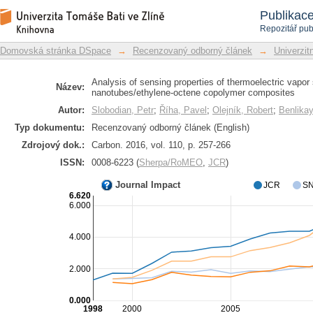
Analysis of sensing properties of t
Repozitář DSpace/Manakin
Publikac
nanotubes/ethylene-octene copolymer
Repozitář pub
Domovská stránka DSpace
→
Recenzovaný odborný článek
→
Univerzitn
Analysis of sensing properties of thermoelectric vapo
Název:
nanotubes/ethylene-octene copolymer composites
Autor:
Slobodian, Petr
;
Říha, Pavel
;
Olejník, Robert
;
Benlika
Typ dokumentu:
Recenzovaný odborný článek (English)
Zdrojový dok.:
Carbon. 2016, vol. 110, p. 257-266
ISSN:
0008-6223 (
Sherpa/RoMEO
,
JCR
)
Journal Impact
JCR
SN
6.620
6.000
4.000
2.000
0.000
1998
2000
2005