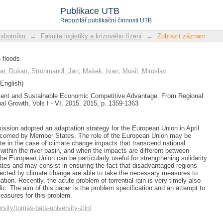
 floods
Publikace UTB
Repozitář publikační činnosti UTB
 sborníku
→
Fakulta logistiky a krizového řízení
→
Zobrazit záznam
 floods
ar, Dušan
;
Strohmandl, Jan
;
Mašek, Ivan
;
Musil, Miroslav
English)
ent and Sustainable Economic Competitive Advantage: From Regional
l Growth, Vols I - VI, 2015. 2015, p. 1359-1363
sion adopted an adaptation strategy for the European Union in April
comed by Member States. The role of the European Union may be
iate in the case of climate change impacts that transcend national
within the river basin, and when the impacts are different between
the European Union can be particularly useful for strengthening solidarity
es and may consist in ensuring the fact that disadvantaged regions
fected by climate change are able to take the necessary measures to
ation. Recently, the acute problem of torrential rain is very timely also
ic. The aim of this paper is the problem specification and an attempt to
measures for this problem.
ersity/tomas-bata-university-zlin/