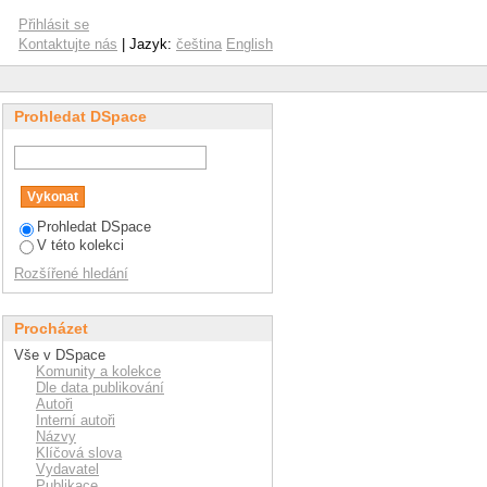
Přihlásit se
Kontaktujte nás
| Jazyk:
čeština
English
Prohledat DSpace
Prohledat DSpace
V této kolekci
Rozšířené hledání
Procházet
Vše v DSpace
Komunity a kolekce
Dle data publikování
Autoři
Interní autoři
Názvy
Klíčová slova
Vydavatel
Publikace