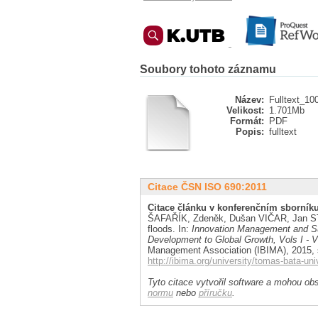
Soubory tohoto záznamu
Název:
Fulltext_10
Velikost:
1.701Mb
Formát:
PDF
Popis:
fulltext
Citace ČSN ISO 690:2011
Citace článku v konferenčním sborníku
ŠAFAŘÍK, Zdeněk, Dušan VIČAR, Jan ST
floods. In:
Innovation Management and S
Development to Global Growth, Vols I - V
Management Association (IBIMA), 2015, s
http://ibima.org/university/tomas-bata-univ
Tyto citace vytvořil software a mohou obs
normu
nebo
příručku
.