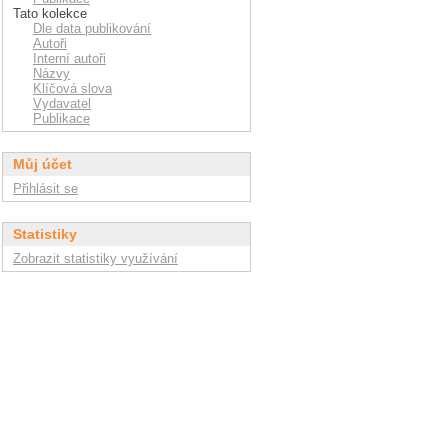
Tato kolekce
Dle data publikování
Autoři
Interní autoři
Názvy
Klíčová slova
Vydavatel
Publikace
Můj účet
Přihlásit se
Statistiky
Zobrazit statistiky využívání