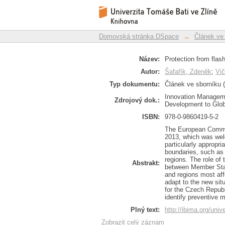
Protection from flash
Repozitář DSpace/Manakin
Domovská stránka DSpace
→
Článek ve
Název:
Protection from flash
Autor:
Šafařík, Zdeněk
;
Vič
Typ dokumentu:
Článek ve sborníku (
Innovation Managem
Zdrojový dok.:
Development to Globa
ISBN:
978-0-9860419-5-2
The European Commis
2013, which was wel
particularly appropr
boundaries, such as 
regions. The role of 
Abstrakt:
between Member Stat
and regions most af
adapt to the new situ
for the Czech Republ
identify preventive 
Plný text:
http://ibima.org/univ
Zobrazit celý záznam