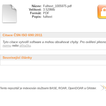
Název:
Fulltext_1005975.pdf
Velikost:
3.529Mb
Formát:
PDF
Popis:
fulltext
Citace ČSN ISO 690:2011
Tyto citace vytvořil software a mohou obsahovat chyby. Pro ověření přesnos
normu
nebo
příručku
.
Související články
Tento repozitář je indexován službami BASE, ROAR, OpenDOAR a OAIster.