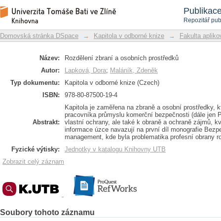
Rozdělení zbraní a osobních prostředk
Repozitář DSpace/Manakin
Publikac
Repozitář pub
Domovská stránka DSpace
→
Kapitola v odborné knize
→
Fakulta apliko
Název:
Rozdělení zbraní a osobních prostředků
Autor:
Lapková, Dora
;
Maláník, Zdeněk
Typ dokumentu:
Kapitola v odborné knize (Czech)
ISBN:
978-80-87500-19-4
Kapitola je zaměřena na zbraně a osobní prostředky, k
pracovníka průmyslu komerční bezpečnosti (dále jen 
Abstrakt:
vlastní ochrany, ale také k obraně a ochraně zájmů, 
informace úzce navazují na první díl monografie Bezp
management, kde byla problematika profesní obrany r
Fyzické výtisky:
Jednotky v katalogu Knihovny UTB
Zobrazit celý záznam
Soubory tohoto záznamu