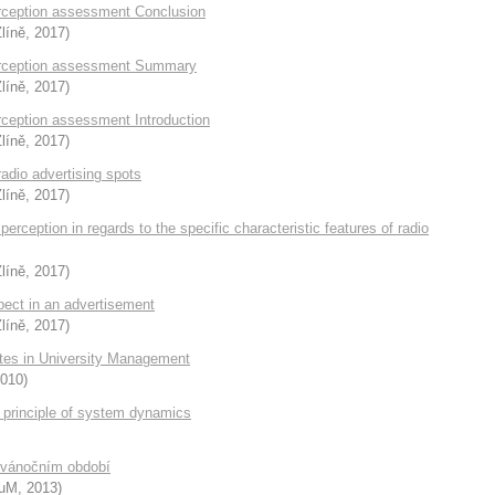
perception assessment Conclusion
líně
,
2017
)
 perception assessment Summary
líně
,
2017
)
erception assessment Introduction
líně
,
2017
)
radio advertising spots
líně
,
2017
)
ception in regards to the specific characteristic features of radio
líně
,
2017
)
pect in an advertisement
líně
,
2017
)
tes in University Management
010
)
he principle of system dynamics
 vánočním období
uM
,
2013
)