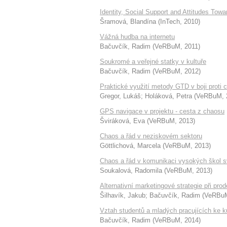
Identity, Social Support and Attitudes Tow
Šramová, Blandína
(
InTech
,
2010
)
Vážná hudba na internetu
Bačuvčík, Radim
(
VeRBuM
,
2011
)
Soukromé a veřejné statky v kultuře
Bačuvčík, Radim
(
VeRBuM
,
2012
)
Praktické využití metody GTD v boji proti 
Gregor, Lukáš
;
Holáková, Petra
(
VeRBuM
,
GPS navigace v projektu - cesta z chaosu
Šviráková, Eva
(
VeRBuM
,
2013
)
Chaos a řád v neziskovém sektoru
Göttlichová, Marcela
(
VeRBuM
,
2013
)
Chaos a řád v komunikaci vysokých škol s
Soukalová, Radomila
(
VeRBuM
,
2013
)
Alternativní marketingové strategie při prod
Šilhavík, Jakub
;
Bačuvčík, Radim
(
VeRBu
Vztah studentů a mladých pracujících ke k
Bačuvčík, Radim
(
VeRBuM
,
2014
)