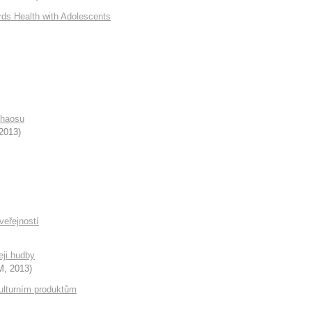
ards Health with Adolescents
chaosu
2013
)
veřejností
eji hudby
M
,
2013
)
ulturním produktům