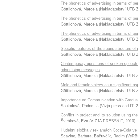
The phonetics of advertising in terms of 
Göttlichová, Marcela
(
Nakladatelství UTB Z
The phonetics of advertising in terms of
Göttlichová, Marcela
(
Nakladatelství UTB Z
The phonetics of advertising in terms of p
Göttlichová, Marcela
(
Nakladatelství UTB Z
Specific features of the sound structure of 
Göttlichová, Marcela
(
Nakladatelství UTB Z
Contemporary questions of spoken speech per
advertising messages
Göttlichová, Marcela
(
Nakladatelství UTB Z
Male and female voices as a significant as
Göttlichová, Marcela
(
Nakladatelství UTB Z
Importance od Communication with Gradua
Soukalová, Radomila
(
Vizja press and IT
,
2
Conflict in project and its solution using t
Šviráková, Eva
(
VIZJA PRESS&IT
,
2010
)
Hudební složka v reklamách Coca-Cola ve
Scavino, Barbara
;
Bačuvčík, Radim
(
VeRB