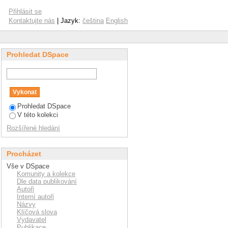
Přihlásit se
Kontaktujte nás
| Jazyk:
čeština
English
Prohledat DSpace
Prohledat DSpace
V této kolekci
Rozšířené hledání
Procházet
Vše v DSpace
Komunity a kolekce
Dle data publikování
Autoři
Interní autoři
Názvy
Klíčová slova
Vydavatel
Publikace