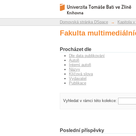
Fakulta multimediáln
Repozitář DSpace/Manakin
Domovská stránka DSpace
→
Kapitola v
Fakulta multimediáln
Procházet dle
Dle data publikování
Autoři
Interní autoři
Názvy
Klíčová slova
Vydavatel
Publikace
Vyhledat v rámci této kolekce:
Poslední příspěvky