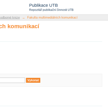
ích komunikací
Publikace UTB
Repozitář publikační činnosti UTB
 odborné knize
→
Fakulta multimediálních komunikací
ích komunikací