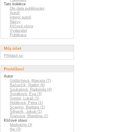
Tato kolekce
Dle data publikování
Autoři
Interní autoři
Názvy
Klíčová slova
Vydavatel
Publikace
Můj účet
Přihlásit se
Prohlížení
Autor
Göttlichová, Marcela (7)
Bačuvčík, Radim (6)
Soukalová, Radomila (4)
Šviráková, Eva (3)
Gregor, Lukáš (1)
Holáková, Petra (1)
Scavino, Barbara (1)
Šilhavík, Jakub (1)
Šramová, Blandína (1)
Klíčové slovo
Marketing (3)
the (3)