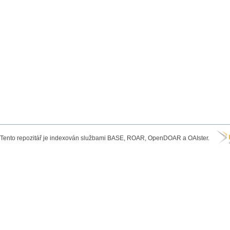
Tento repozitář je indexován službami BASE, ROAR, OpenDOAR a OAIster.