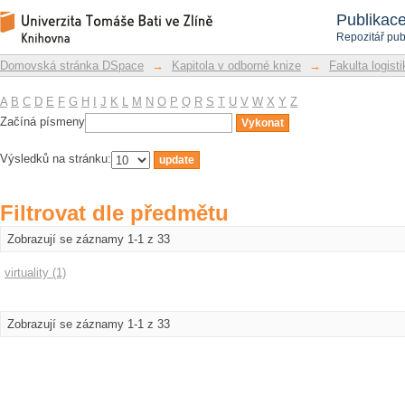
Filtrovat dle předmětu
Repozitář DSpace/Manakin
Publikac
Repozitář pub
Domovská stránka DSpace
→
Kapitola v odborné knize
→
Fakulta logist
A
B
C
D
E
F
G
H
I
J
K
L
M
N
O
P
Q
R
S
T
U
V
W
X
Y
Z
Začíná písmeny
Výsledků na stránku:
Filtrovat dle předmětu
Zobrazují se záznamy 1-1 z 33
virtuality (1)
Zobrazují se záznamy 1-1 z 33