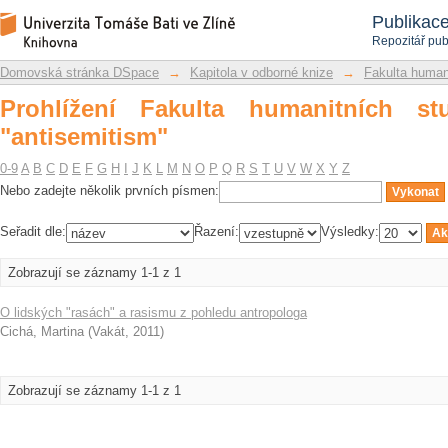
Prohlížení Fakulta humanitních studií 
Repozitář DSpace/Manakin
Publikac
Repozitář pub
Domovská stránka DSpace
→
Kapitola v odborné knize
→
Fakulta humani
Prohlížení Fakulta humanitních st
"antisemitism"
0-9
A
B
C
D
E
F
G
H
I
J
K
L
M
N
O
P
Q
R
S
T
U
V
W
X
Y
Z
Nebo zadejte několik prvních písmen:
Seřadit dle:
Řazení:
Výsledky:
Zobrazují se záznamy 1-1 z 1
O lidských "rasách" a rasismu z pohledu antropologa
Cichá, Martina
(
Vakát
,
2011
)
Zobrazují se záznamy 1-1 z 1