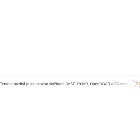
Tento repozitář je indexován službami BASE, ROAR, OpenDOAR a OAIster.