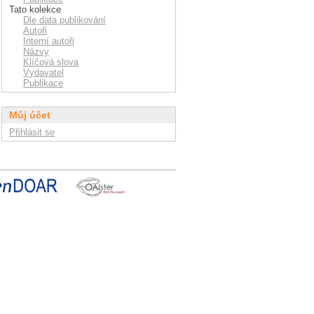
Tato kolekce
Dle data publikování
Autoři
Interní autoři
Názvy
Klíčová slova
Vydavatel
Publikace
Můj účet
Přihlásit se