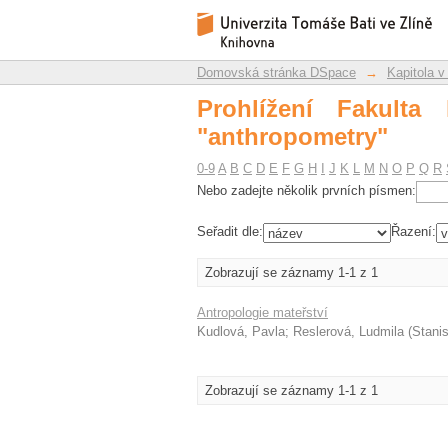
Prohlížení Fakulta hu
Repozitář DSpace/Manakin
Domovská stránka DSpace
→
Kapitola v
Prohlížení Fakulta
"anthropometry"
0-9
A
B
C
D
E
F
G
H
I
J
K
L
M
N
O
P
Q
R
Nebo zadejte několik prvních písmen:
Seřadit dle:
Řazení:
Zobrazují se záznamy 1-1 z 1
Antropologie mateřství
Kudlová, Pavla
;
Reslerová, Ludmila
(
Stani
Zobrazují se záznamy 1-1 z 1