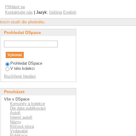
pometry"
Přihlásit se
Kontaktujte nás
| Jazyk:
čeština
English
tních studií dle předmětu
Prohledat DSpace
Prohledat DSpace
V této kolekci
Rozšířené hledání
Procházet
Vše v DSpace
Komunity a kolekce
Dle data publikování
Autoři
Interní autoři
Názvy
Klíčová slova
Vydavatel
Publikace