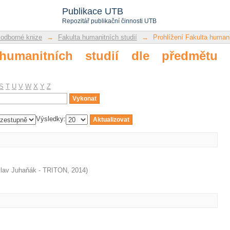
manitních studií dle předmětu "anthro
Publikace UTB
Repozitář publikační činnosti UTB
 odborné knize
→
Fakulta humanitních studií
→
Prohlížení Fakulta humani
 humanitních studií dle předmětu
S
T
U
V
W
X
Y
Z
Výsledky:
slav Juhaňák - TRITON
,
2014
)