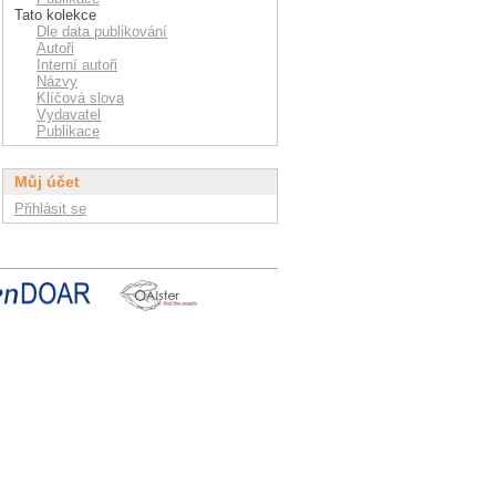
Tato kolekce
Dle data publikování
Autoři
Interní autoři
Názvy
Klíčová slova
Vydavatel
Publikace
Můj účet
Přihlásit se