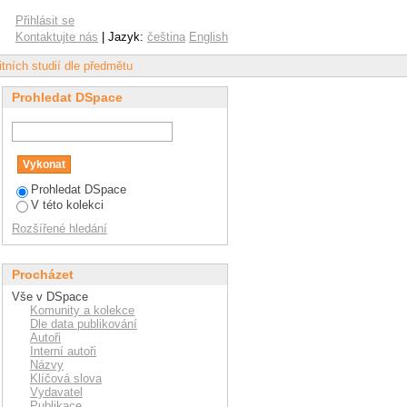
mese"
Přihlásit se
Kontaktujte nás
| Jazyk:
čeština
English
tních studií dle předmětu
Prohledat DSpace
Prohledat DSpace
V této kolekci
Rozšířené hledání
Procházet
Vše v DSpace
Komunity a kolekce
Dle data publikování
Autoři
Interní autoři
Názvy
Klíčová slova
Vydavatel
Publikace