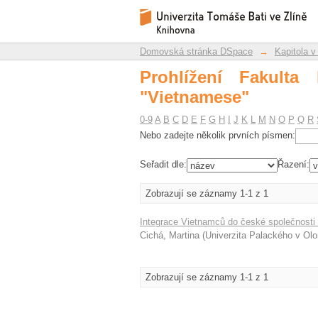
Prohlížení Fakulta hu
Repozitář DSpace/Manakin
Domovská stránka DSpace
→
Kapitola v
Prohlížení Fakulta
"Vietnamese"
0-9
A
B
C
D
E
F
G
H
I
J
K
L
M
N
O
P
Q
R
Nebo zadejte několik prvních písmen:
Seřadit dle:
Řazení:
Zobrazují se záznamy 1-1 z 1
Integrace Vietnamců do české společnosti v
Cichá, Martina
(
Univerzita Palackého v Ol
Zobrazují se záznamy 1-1 z 1