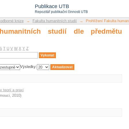
manitních studií dle předmětu "Vietna
Publikace UTB
Repozitář publikační činnosti UTB
 odborné knize
→
Fakulta humanitních studií
→
Prohlížení Fakulta humani
 humanitních studií dle předmětu
S
T
U
V
W
X
Y
Z
Výsledky:
 teorii a praxi
omouci
,
2010
)