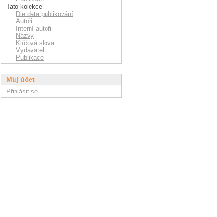
Tato kolekce
Dle data publikování
Autoři
Interní autoři
Názvy
Klíčová slova
Vydavatel
Publikace
Můj účet
Přihlásit se