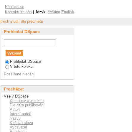
Přihlásit se
Kontaktujte nás
| Jazyk:
čeština
English
tních studií dle předmětu
Prohledat DSpace
Prohledat DSpace
V této kolekci
Rozšířené hledání
Procházet
Vše v DSpace
Komunity a kolekce
Dle data publikování
Autoři
Interní autoři
Názvy
Klíčová slova
Vydavatel
Publikace