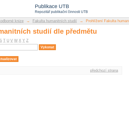
manitních studií dle předmětu
Publikace UTB
Repozitář publikační činnosti UTB
 odborné knize
→
Fakulta humanitních studií
→
Prohlížení Fakulta humani
manitních studií dle předmětu
S
T
U
V
W
X
Y
Z
předchozí strana