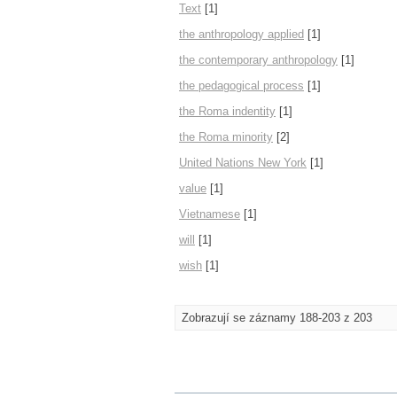
Text
[1]
the anthropology applied
[1]
the contemporary anthropology
[1]
the pedagogical process
[1]
the Roma indentity
[1]
the Roma minority
[2]
United Nations New York
[1]
value
[1]
Vietnamese
[1]
will
[1]
wish
[1]
Zobrazují se záznamy 188-203 z 203