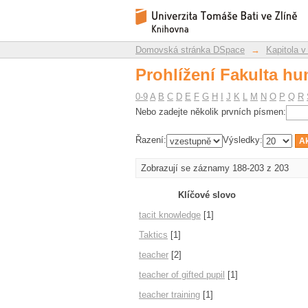
Prohlížení Fakulta hu
Repozitář DSpace/Manakin
Domovská stránka DSpace
→
Kapitola v
Prohlížení Fakulta hu
0-9
A
B
C
D
E
F
G
H
I
J
K
L
M
N
O
P
Q
R
Nebo zadejte několik prvních písmen:
Řazení:
Výsledky:
Zobrazují se záznamy 188-203 z 203
Klíčové slovo
tacit knowledge
[1]
Taktics
[1]
teacher
[2]
teacher of gifted pupil
[1]
teacher training
[1]