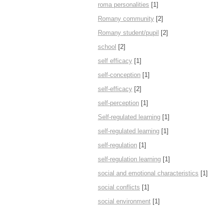
roma personalities
[1]
Romany community
[2]
Romany student/pupil
[2]
school
[2]
self efficacy
[1]
self-conception
[1]
self-efficacy
[2]
self-perception
[1]
Self-regulated learning
[1]
self-regulated learning
[1]
self-regulation
[1]
self-regulation learning
[1]
social and emotional characteristics
[1]
social conflicts
[1]
social environment
[1]