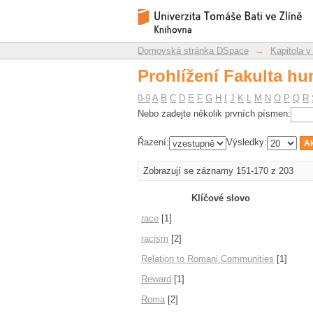
Prohlížení Fakulta hu
Repozitář DSpace/Manakin
Domovská stránka DSpace
→
Kapitola v
Prohlížení Fakulta hu
0-9
A
B
C
D
E
F
G
H
I
J
K
L
M
N
O
P
Q
R
Nebo zadejte několik prvních písmen:
Řazení:
Výsledky:
Zobrazují se záznamy 151-170 z 203
Klíčové slovo
race
[1]
racism
[2]
Relation to Romani Communities
[1]
Reward
[1]
Roma
[2]