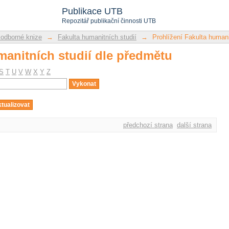
manitních studií dle předmětu
Publikace UTB
Repozitář publikační činnosti UTB
 odborné knize
→
Fakulta humanitních studií
→
Prohlížení Fakulta humani
manitních studií dle předmětu
S
T
U
V
W
X
Y
Z
předchozí strana
další strana