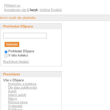
Přihlásit se
Kontaktujte nás
| Jazyk:
čeština
English
tních studií dle předmětu
Prohledat DSpace
Prohledat DSpace
V této kolekci
Rozšířené hledání
Procházet
Vše v DSpace
Komunity a kolekce
Dle data publikování
Autoři
Interní autoři
Názvy
Klíčová slova
Vydavatel
Publikace