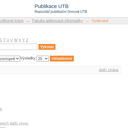
Publikace UTB
Repozitář publikační činnosti UTB
 odborné knize
→
Fakulta aplikované informatiky
→
Vydavatel
S
T
U
V
W
X
Y
Z
Výsledky:
další strana
ch
ejich další vývoj.