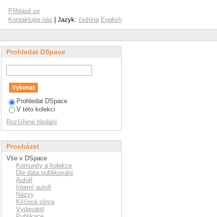
Přihlásit se
Kontaktujte nás
| Jazyk:
čeština
English
Prohledat DSpace
Prohledat DSpace
V této kolekci
Rozšířené hledání
Procházet
Vše v DSpace
Komunity a kolekce
Dle data publikování
Autoři
Interní autoři
Názvy
Klíčová slova
Vydavatel
Publikace