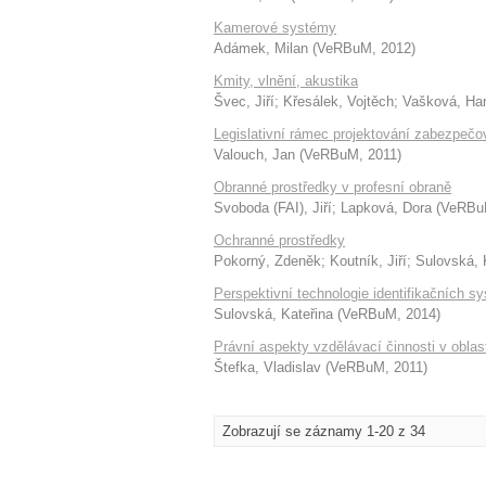
Kamerové systémy
Adámek, Milan
(
VeRBuM
,
2012
)
Kmity, vlnění, akustika
Švec, Jiří
;
Křesálek, Vojtěch
;
Vašková, Ha
Legislativní rámec projektování zabezpeč
Valouch, Jan
(
VeRBuM
,
2011
)
Obranné prostředky v profesní obraně
Svoboda (FAI), Jiří
;
Lapková, Dora
(
VeRB
Ochranné prostředky
Pokorný, Zdeněk
;
Koutník, Jiří
;
Sulovská, 
Perspektivní technologie identifikačních s
Sulovská, Kateřina
(
VeRBuM
,
2014
)
Právní aspekty vzdělávací činnosti v oblas
Štefka, Vladislav
(
VeRBuM
,
2011
)
Zobrazují se záznamy 1-20 z 34