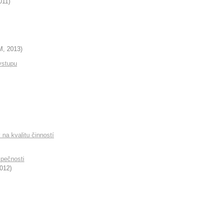
011
)
M
,
2013
)
vstupu
 na kvalitu činností
zpečnosti
012
)