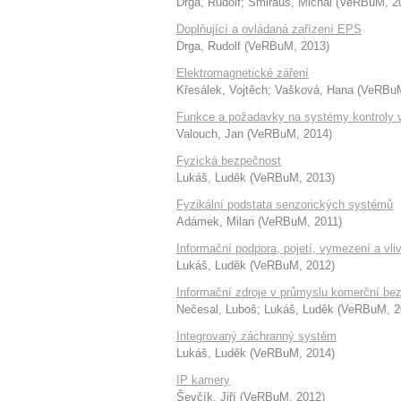
Drga, Rudolf
;
Šmiraus, Michal
(
VeRBuM
,
2
Doplňující a ovládaná zařízení EPS
Drga, Rudolf
(
VeRBuM
,
2013
)
Elektromagnetické záření
Křesálek, Vojtěch
;
Vašková, Hana
(
VeRBu
Funkce a požadavky na systémy kontroly 
Valouch, Jan
(
VeRBuM
,
2014
)
Fyzická bezpečnost
Lukáš, Luděk
(
VeRBuM
,
2013
)
Fyzikální podstata senzorických systémů
Adámek, Milan
(
VeRBuM
,
2011
)
Informační podpora, pojetí, vymezení a vliv
Lukáš, Luděk
(
VeRBuM
,
2012
)
Informační zdroje v průmyslu komerční be
Nečesal, Luboš
;
Lukáš, Luděk
(
VeRBuM
,
2
Integrovaný záchranný systém
Lukáš, Luděk
(
VeRBuM
,
2014
)
IP kamery
Ševčík, Jiří
(
VeRBuM
,
2012
)