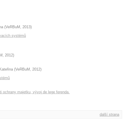
na
(
VeRBuM
,
2013
)
ovacích systémů
uM
,
2012
)
Kateřina
(
VeRBuM
,
2012
)
ystémů
ti ochrany majetku, vývoj de lege ferenda.
další strana