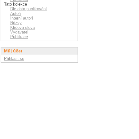
Tato kolekce
Dle data publikování
Autoři
Interní autoři
Názvy
Klíčová slova
Vydavatel
Publikace
Můj účet
Přihlásit se