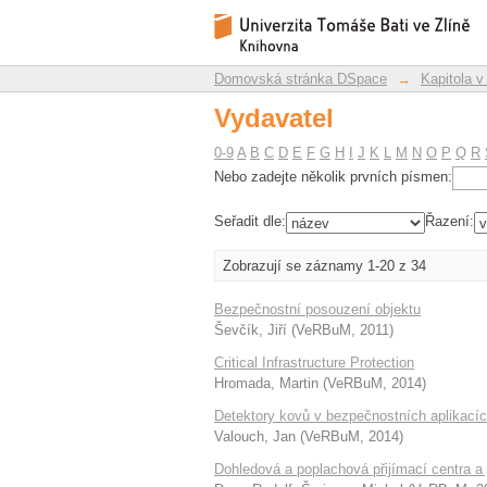
Vydavatel
Repozitář DSpace/Manakin
Domovská stránka DSpace
→
Kapitola v
Vydavatel
0-9
A
B
C
D
E
F
G
H
I
J
K
L
M
N
O
P
Q
R
Nebo zadejte několik prvních písmen:
Seřadit dle:
Řazení:
Zobrazují se záznamy 1-20 z 34
Bezpečnostní posouzení objektu
Ševčík, Jiří
(
VeRBuM
,
2011
)
Critical Infrastructure Protection
Hromada, Martin
(
VeRBuM
,
2014
)
Detektory kovů v bezpečnostních aplikací
Valouch, Jan
(
VeRBuM
,
2014
)
Dohledová a poplachová přijímací centra a j