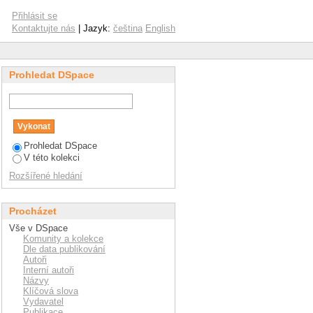
Přihlásit se
Kontaktujte nás
| Jazyk:
čeština
English
Prohledat DSpace
Prohledat DSpace
V této kolekci
Rozšířené hledání
Procházet
Vše v DSpace
Komunity a kolekce
Dle data publikování
Autoři
Interní autoři
Názvy
Klíčová slova
Vydavatel
Publikace