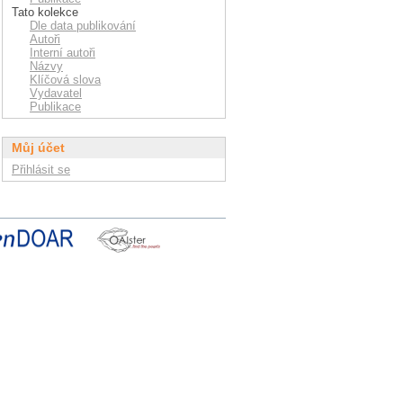
Tato kolekce
Dle data publikování
Autoři
Interní autoři
Názvy
Klíčová slova
Vydavatel
Publikace
Můj účet
Přihlásit se