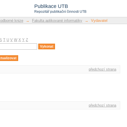
Publikace UTB
Repozitář publikační činnosti UTB
 odborné knize
→
Fakulta aplikované informatiky
→
Vydavatel
S
T
U
V
W
X
Y
Z
předchozí strana
předchozí strana