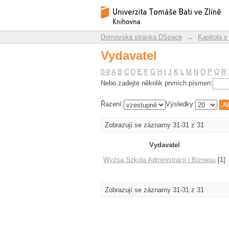
Vydavatel
Repozitář DSpace/Manakin
Domovská stránka DSpace
→
Kapitola v
Vydavatel
0-9
A
B
C
D
E
F
G
H
I
J
K
L
M
N
O
P
Q
R
Nebo zadejte několik prvních písmen:
Řazení:
Výsledky:
Zobrazují se záznamy 31-31 z 31
Vydavatel
Wyźsa Szkola Administracji i Biznesu
[1]
Zobrazují se záznamy 31-31 z 31