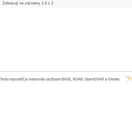
Zobrazují se záznamy 1-5 z 2
Tento repozitář je indexován službami BASE, ROAR, OpenDOAR a OAIster.