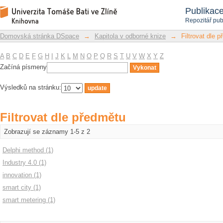
Filtrovat dle předmětu
Repozitář DSpace/Manakin
Publikac
Repozitář pub
Domovská stránka DSpace
→
Kapitola v odborné knize
→
Filtrovat dle 
A
B
C
D
E
F
G
H
I
J
K
L
M
N
O
P
Q
R
S
T
U
V
W
X
Y
Z
Začíná písmeny
Výsledků na stránku:
Filtrovat dle předmětu
Zobrazují se záznamy 1-5 z 2
Delphi method (1)
Industry 4.0 (1)
innovation (1)
smart city (1)
smart metering (1)