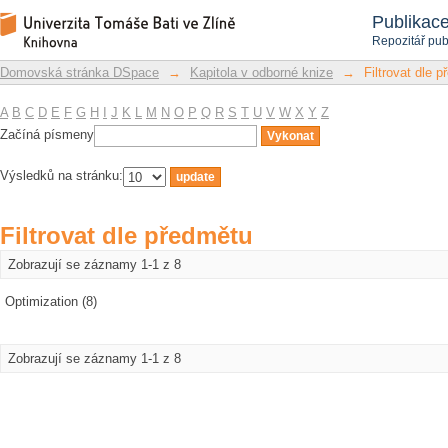
Filtrovat dle předmětu
Repozitář DSpace/Manakin
Publikac
Repozitář pub
Domovská stránka DSpace
→
Kapitola v odborné knize
→
Filtrovat dle 
A
B
C
D
E
F
G
H
I
J
K
L
M
N
O
P
Q
R
S
T
U
V
W
X
Y
Z
Začíná písmeny
Výsledků na stránku:
Filtrovat dle předmětu
Zobrazují se záznamy 1-1 z 8
Optimization (8)
Zobrazují se záznamy 1-1 z 8