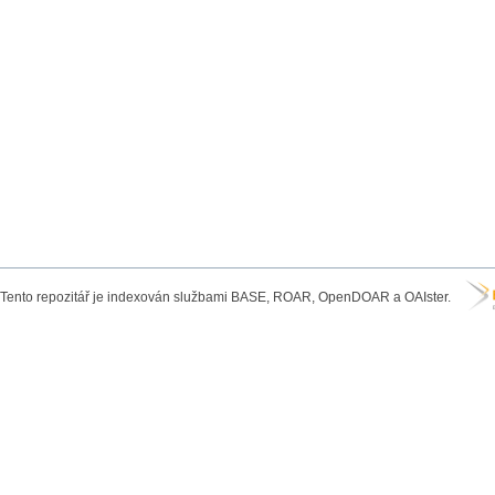
Tento repozitář je indexován službami BASE, ROAR, OpenDOAR a OAIster.