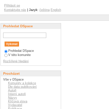
Přihlásit se
Kontaktujte nás
| Jazyk:
čeština
English
Prohledat DSpace
Prohledat DSpace
V této komunite
Rozšířené hledání
Procházet
Vše v DSpace
Komunity a kolekce
Dle data publikování
Autoři
Interní autoři
Názvy
Klíčová slova
Vydavatel
Publikace