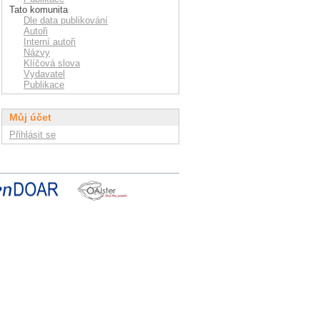
Tato komunita
Dle data publikování
Autoři
Interní autoři
Názvy
Klíčová slova
Vydavatel
Publikace
Můj účet
Přihlásit se