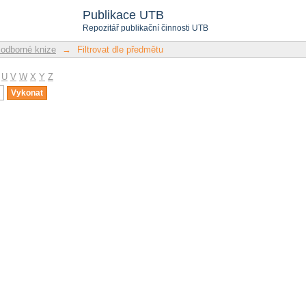
u
Publikace UTB
Repozitář publikační činnosti UTB
 odborné knize
→
Filtrovat dle předmětu
U
V
W
X
Y
Z