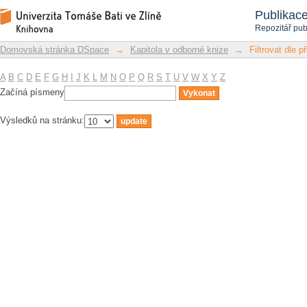
Filtrovat dle předmětu
Repozitář DSpace/Manakin
Publikac
Repozitář pub
Domovská stránka DSpace
→
Kapitola v odborné knize
→
Filtrovat dle 
A
B
C
D
E
F
G
H
I
J
K
L
M
N
O
P
Q
R
S
T
U
V
W
X
Y
Z
Začíná písmeny
Výsledků na stránku: