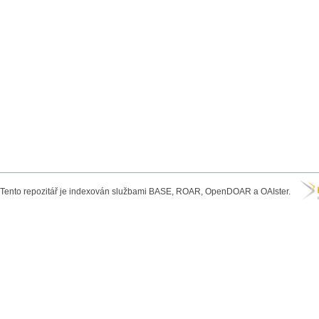
Tento repozitář je indexován službami BASE, ROAR, OpenDOAR a OAIster.