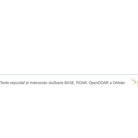
Tento repozitář je indexován službami BASE, ROAR, OpenDOAR a OAIster.