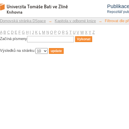
Filtrovat dle předmětu
Repozitář DSpace/Manakin
Publikac
Repozitář pub
Domovská stránka DSpace
→
Kapitola v odborné knize
→
Filtrovat dle 
A
B
C
D
E
F
G
H
I
J
K
L
M
N
O
P
Q
R
S
T
U
V
W
X
Y
Z
Začíná písmeny
Výsledků na stránku: