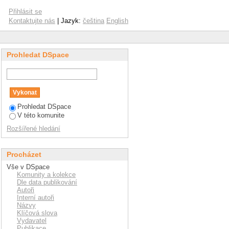
Přihlásit se
Kontaktujte nás
| Jazyk:
čeština
English
Prohledat DSpace
Prohledat DSpace
V této komunite
Rozšířené hledání
Procházet
Vše v DSpace
Komunity a kolekce
Dle data publikování
Autoři
Interní autoři
Názvy
Klíčová slova
Vydavatel
Publikace