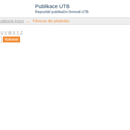
u
Publikace UTB
Repozitář publikační činnosti UTB
 odborné knize
→
Filtrovat dle předmětu
U
V
W
X
Y
Z