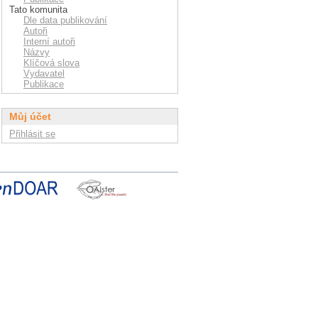
Tato komunita
Dle data publikování
Autoři
Interní autoři
Názvy
Klíčová slova
Vydavatel
Publikace
Můj účet
Přihlásit se