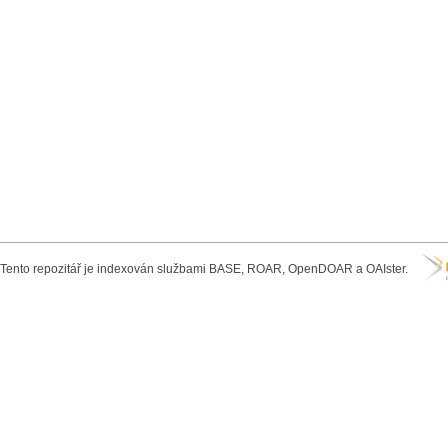
Tento repozitář je indexován službami BASE, ROAR, OpenDOAR a OAIster.