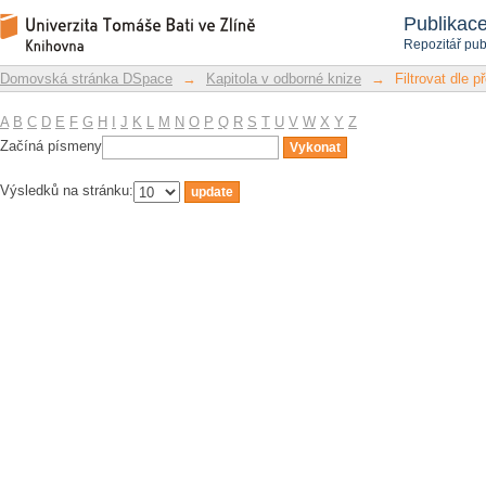
Filtrovat dle předmětu
Repozitář DSpace/Manakin
Publikac
Repozitář pub
Domovská stránka DSpace
→
Kapitola v odborné knize
→
Filtrovat dle 
A
B
C
D
E
F
G
H
I
J
K
L
M
N
O
P
Q
R
S
T
U
V
W
X
Y
Z
Začíná písmeny
Výsledků na stránku: