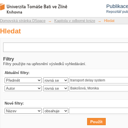
Hledat
Repozitář DSpace/Manakin
Publikac
Repozitář pub
Domovská stránka DSpace
→
Kapitola v odborné knize
→
Hledat
Hledat
Filtry
Filtry použijte na upřesnění výsledků vyhledávání.
Aktuální filtry:
Nové filtry: