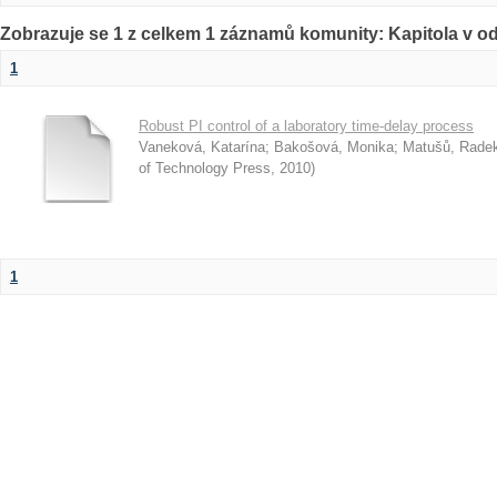
Zobrazuje se 1 z celkem 1 záznamů komunity: Kapitola v o
1
Robust PI control of a laboratory time-delay process
Vaneková, Katarína
;
Bakošová, Monika
;
Matušů, Rade
of Technology Press
,
2010
)
1