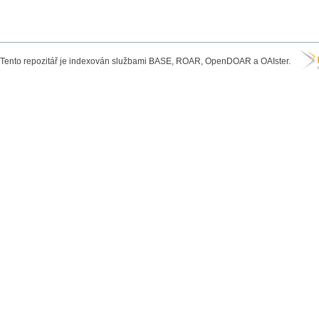
Tento repozitář je indexován službami BASE, ROAR, OpenDOAR a OAIster.