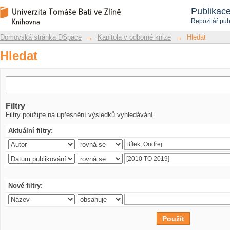
Hledat
Repozitář DSpace/Manakin
Publikac
Repozitář pub
Domovská stránka DSpace
→
Kapitola v odborné knize
→
Hledat
Hledat
Filtry
Filtry použijte na upřesnění výsledků vyhledávání.
Aktuální filtry:
Nové filtry: