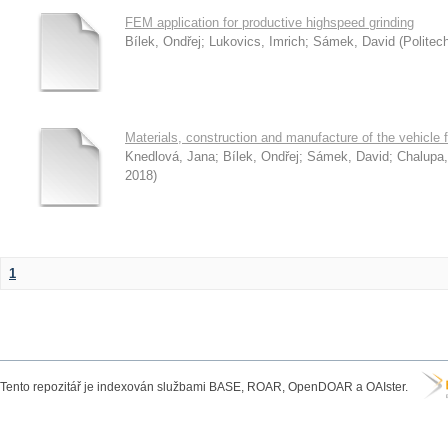
FEM application for productive highspeed grinding
Bílek, Ondřej
;
Lukovics, Imrich
;
Sámek, David
(
Politec
Materials, construction and manufacture of the vehicle 
Knedlová, Jana
;
Bílek, Ondřej
;
Sámek, David
;
Chalupa,
2018
)
1
Tento repozitář je indexován službami BASE, ROAR, OpenDOAR a OAIster.