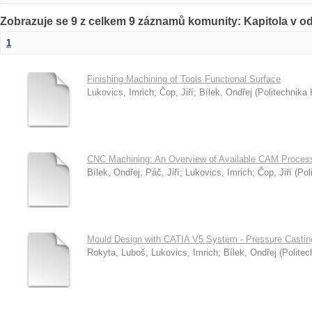
Zobrazuje se 9 z celkem 9 záznamů komunity: Kapitola v o
1
Finishing Machining of Tools Functional Surface
Lukovics, Imrich
;
Čop, Jiří
;
Bílek, Ondřej
(
Politechnika
CNC Machining: An Overview of Available CAM Proces
Bílek, Ondřej
;
Páč, Jiří
;
Lukovics, Imrich
;
Čop, Jiří
(
Pol
Mould Design with CATIA V5 System - Pressure Castin
Rokyta, Luboš
;
Lukovics, Imrich
;
Bílek, Ondřej
(
Polite