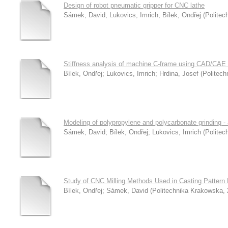
Design of robot pneumatic gripper for CNC lathe
Sámek, David
;
Lukovics, Imrich
;
Bílek, Ondřej
(
Politec
Stiffness analysis of machine C-frame using CAD/CAE
Bílek, Ondřej
;
Lukovics, Imrich
;
Hrdina, Josef
(
Politec
Modeling of polypropylene and polycarbonate grinding - ar
Sámek, David
;
Bílek, Ondřej
;
Lukovics, Imrich
(
Politec
Study of CNC Milling Methods Used in Casting Pattern 
Bílek, Ondřej
;
Sámek, David
(
Politechnika Krakowska
,