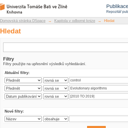
Hledat
Repozitář DSpace/Manakin
Publikac
Repozitář pub
Domovská stránka DSpace
→
Kapitola v odborné knize
→
Hledat
Hledat
Filtry
Filtry použijte na upřesnění výsledků vyhledávání.
Aktuální filtry:
Nové filtry: