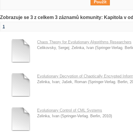
Zobrazuje se 3 z celkem 3 záznamů komunity: Kapitola v o
1
Chaos Theory for Evolutionary Algorithms Researchers
Celikovsky, Sergej
;
Zelinka, Ivan
(
Springer-Verlag. Berli
Evolutionary Decryption of Chaotically Encrypted Infor
Zelinka, Ivan
;
Jašek, Roman
(
Springer-Verlag. Berlin
,
2
Evolutionary Control of CML Systems
Zelinka, Ivan
(
Springer-Verlag. Berlin
,
2010
)