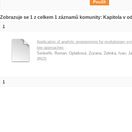
Zobrazuje se 1 z celkem 1 záznamů komunity: Kapitola v o
1
Application of analytic programming for evolutionary synt
two approaches
Šenkeřík, Roman
;
Oplatková, Zuzana
;
Zelinka, Ivan
;
J
2012
)
1