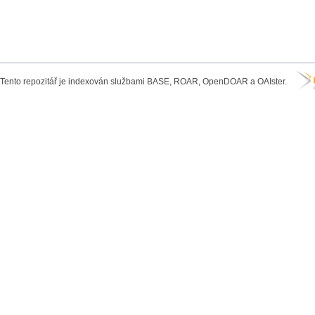
Tento repozitář je indexován službami BASE, ROAR, OpenDOAR a OAIster.