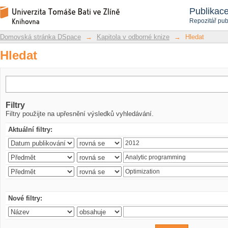
Hledat
Repozitář DSpace/Manakin
Publikac
Repozitář pub
Domovská stránka DSpace
→
Kapitola v odborné knize
→
Hledat
Hledat
Filtry
Filtry použijte na upřesnění výsledků vyhledávání.
Aktuální filtry:
Nové filtry: