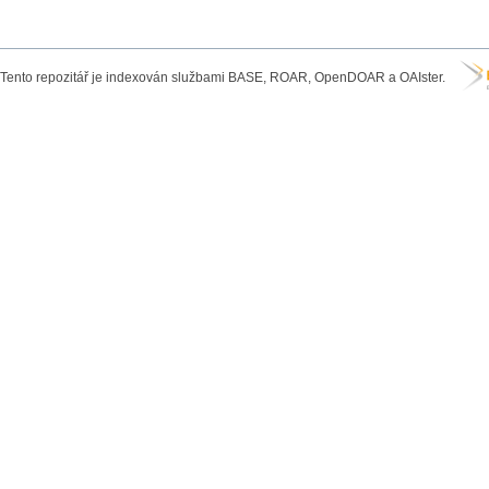
Tento repozitář je indexován službami BASE, ROAR, OpenDOAR a OAIster.