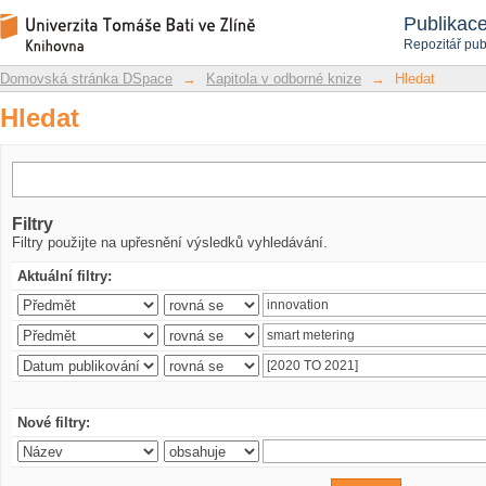
Hledat
Repozitář DSpace/Manakin
Publikac
Repozitář pub
Domovská stránka DSpace
→
Kapitola v odborné knize
→
Hledat
Hledat
Filtry
Filtry použijte na upřesnění výsledků vyhledávání.
Aktuální filtry:
Nové filtry: