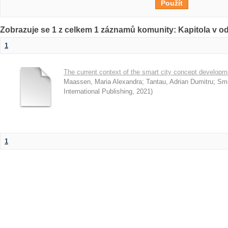
Zobrazuje se 1 z celkem 1 záznamů komunity: Kapitola v o
1
The current context of the smart city concept develop
Maassen, Maria Alexandra
;
Tantau, Adrian Dumitru
;
Smé
International Publishing
,
2021
)
1