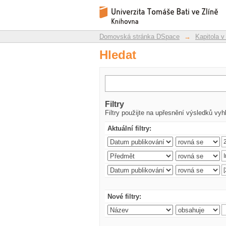
Hledat
Repozitář DSpace/Manakin
Domovská stránka DSpace
→
Kapitola v
Hledat
Filtry
Filtry použijte na upřesnění výsledků vyh
Aktuální filtry:
Nové filtry: