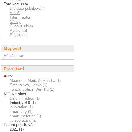
Tato komunita
Dle data publikování
Autoři
Interní autoři
Názvy
Klíčová slova
Vydavatel
Publikace
Můj účet
Přihlásit se
Prohlížení
Autor
Maassen, Maria Alexandra (1)
Smékalová, Lenka (1)
Tantau, Adrian Dumitru (1)
Klíčové slovo
Delphi method (1)
Industry 4.0 (1)
innovation (1)
smart city (1)
smart metering (1)
... zobrazit další
Datum publikování
2021 (1)