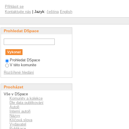
Přihlásit se
Kontaktujte nás
| Jazyk:
čeština
English
Prohledat DSpace
Prohledat DSpace
V této komunite
Rozšířené hledání
Procházet
Vše v DSpace
Komunity a kolekce
Dle data publikování
Autoři
Interní autoři
Názvy
Klíčová slova
Vydavatel
Publikace