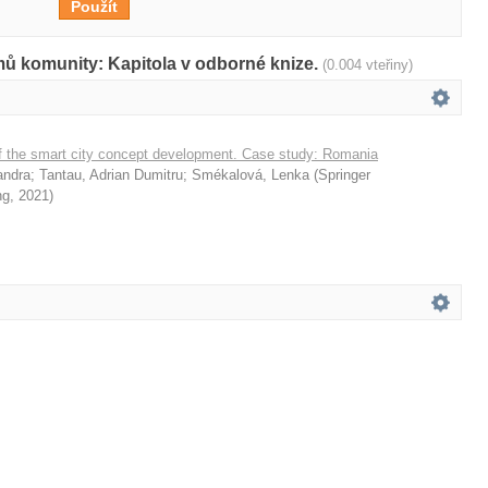
mů komunity: Kapitola v odborné knize.
(0.004 vteřiny)
of the smart city concept development. Case study: Romania
andra
;
Tantau, Adrian Dumitru
;
Smékalová, Lenka
(
Springer
ng
,
2021
)