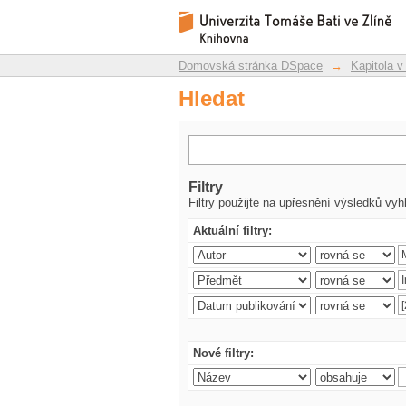
Hledat
Repozitář DSpace/Manakin
Domovská stránka DSpace
→
Kapitola v
Hledat
Filtry
Filtry použijte na upřesnění výsledků vyh
Aktuální filtry:
Nové filtry: