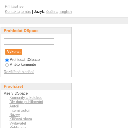
Přihlásit se
Kontaktujte nás
| Jazyk:
čeština
English
Prohledat DSpace
Prohledat DSpace
V této komunite
Rozšířené hledání
Procházet
Vše v DSpace
Komunity a kolekce
Dle data publikování
Autoři
Interní autoři
Názvy
Klíčová slova
Vydavatel
Publikace