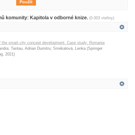
mů komunity: Kapitola v odborné knize.
(0.003 vteřiny)
of the smart city concept development. Case study: Romania
andra
;
Tantau, Adrian Dumitru
;
Smékalová, Lenka
(
Springer
ng
,
2021
)