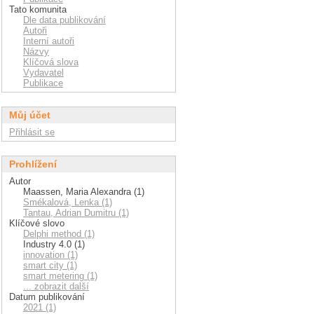
Tato komunita
Dle data publikování
Autoři
Interní autoři
Názvy
Klíčová slova
Vydavatel
Publikace
Můj účet
Přihlásit se
Prohlížení
Autor
Maassen, Maria Alexandra (1)
Smékalová, Lenka (1)
Tantau, Adrian Dumitru (1)
Klíčové slovo
Delphi method (1)
Industry 4.0 (1)
innovation (1)
smart city (1)
smart metering (1)
... zobrazit další
Datum publikování
2021 (1)