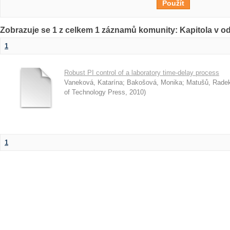
Zobrazuje se 1 z celkem 1 záznamů komunity: Kapitola v o
1
Robust PI control of a laboratory time-delay process
Vaneková, Katarína
;
Bakošová, Monika
;
Matušů, Rade
of Technology Press
,
2010
)
1