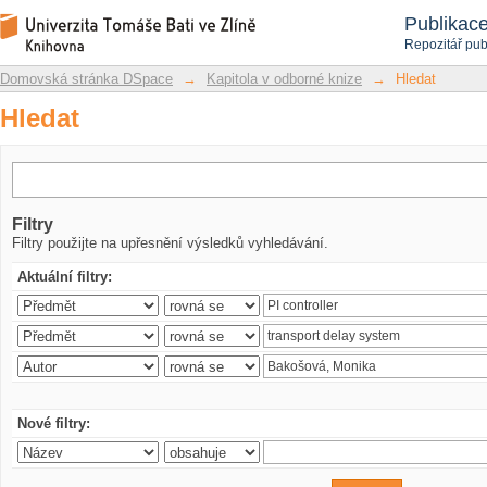
Hledat
Repozitář DSpace/Manakin
Publikac
Repozitář pub
Domovská stránka DSpace
→
Kapitola v odborné knize
→
Hledat
Hledat
Filtry
Filtry použijte na upřesnění výsledků vyhledávání.
Aktuální filtry:
Nové filtry: