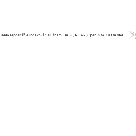
Tento repozitář je indexován službami BASE, ROAR, OpenDOAR a OAIster.