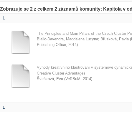
Zobrazuje se 2 z celkem 2 záznamů komunity: Kapitola v o
1
The Principles and Main Pillars of the Czech Cluster Po
Bialic-Davendra, Magdalena Lucyna
;
Břusková, Pavla
(
Publishing Office
,
2014
)
Výhody kreativního klastrování v systémově dynami
Creative Cluster Advantages
Šviráková, Eva
(
VeRBuM
,
2014
)
1