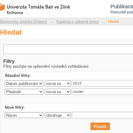
Hledat
Repozitář DSpace/Manakin
Publikac
Repozitář pub
Domovská stránka DSpace
→
Kapitola v odborné knize
→
Hledat
Hledat
Filtry
Filtry použijte na upřesnění výsledků vyhledávání.
Aktuální filtry:
Nové filtry: