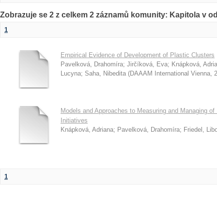
Zobrazuje se 2 z celkem 2 záznamů komunity: Kapitola v o
1
Empirical Evidence of Development of Plastic Clusters
Pavelková, Drahomíra
;
Jirčíková, Eva
;
Knápková, Adri
Lucyna
;
Saha, Nibedita
(
DAAAM International Vienna
,
Models and Approaches to Measuring and Managing of P
Initiatives
Knápková, Adriana
;
Pavelková, Drahomíra
;
Friedel, Lib
1