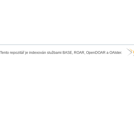
Tento repozitář je indexován službami BASE, ROAR, OpenDOAR a OAIster.