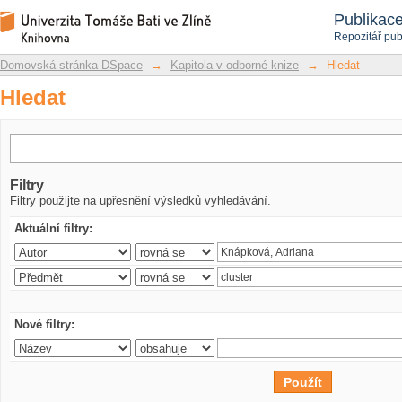
Hledat
Repozitář DSpace/Manakin
Publikac
Repozitář pub
Domovská stránka DSpace
→
Kapitola v odborné knize
→
Hledat
Hledat
Filtry
Filtry použijte na upřesnění výsledků vyhledávání.
Aktuální filtry:
Nové filtry: