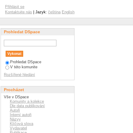
Přihlásit se
Kontaktujte nás
| Jazyk:
čeština
English
Prohledat DSpace
Prohledat DSpace
V této komunite
Rozšířené hledání
Procházet
Vše v DSpace
Komunity a kolekce
Dle data publikování
Autoři
Interní autoři
Názvy
Klíčová slova
Vydavatel
Publikace