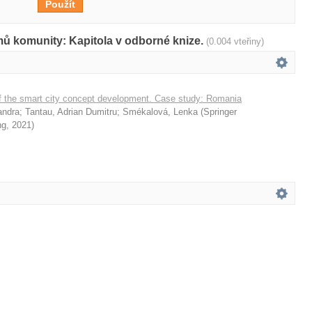
mů komunity: Kapitola v odborné knize.
(0.004 vteřiny)
of the smart city concept development. Case study: Romania
andra
;
Tantau, Adrian Dumitru
;
Smékalová, Lenka
(
Springer
ng
,
2021
)