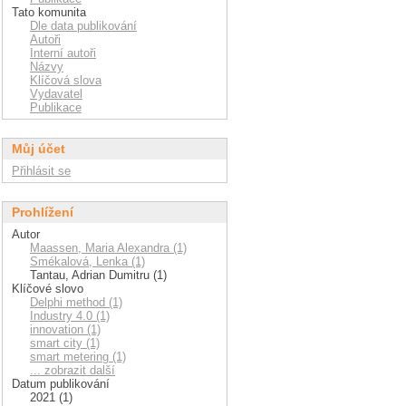
Tato komunita
Dle data publikování
Autoři
Interní autoři
Názvy
Klíčová slova
Vydavatel
Publikace
Můj účet
Přihlásit se
Prohlížení
Autor
Maassen, Maria Alexandra (1)
Smékalová, Lenka (1)
Tantau, Adrian Dumitru (1)
Klíčové slovo
Delphi method (1)
Industry 4.0 (1)
innovation (1)
smart city (1)
smart metering (1)
... zobrazit další
Datum publikování
2021 (1)