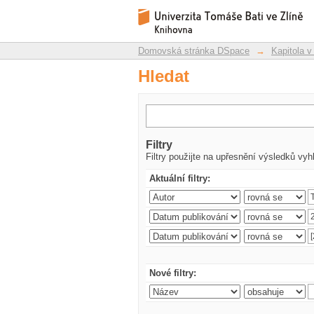
Hledat
Repozitář DSpace/Manakin
Domovská stránka DSpace
→
Kapitola v
Hledat
Filtry
Filtry použijte na upřesnění výsledků vyh
Aktuální filtry:
Nové filtry: