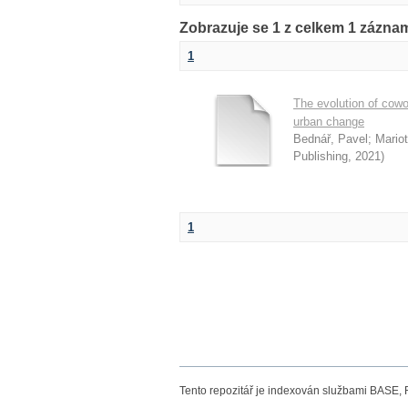
Zobrazuje se 1 z celkem 1 zázna
1
The evolution of cowo
urban change
Bednář, Pavel
;
Mariott
Publishing
,
2021
)
1
Tento repozitář je indexován službami BASE