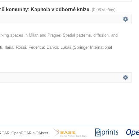
mů komunity: Kapitola v odborné knize.
(0.06 vteřiny)
rking spaces in Milan and Prague: Spatial patterns, diffusion, and
i, Ilaria
;
Rossi, Federica
;
Danko, Lukáš
(
Springer International
, ROAR, OpenDOAR a OAIster.