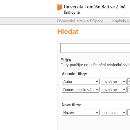
Hledat
Repozitář DSpace/Manakin
Domovská stránka DSpace
→
Kapitola v
Hledat
Filtry
Filtry použijte na upřesnění výsledků vyh
Aktuální filtry:
Nové filtry: