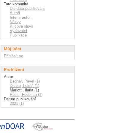
Tato komunita
Dle data publikování
Autoři
Interní autoři
Názvy
Klíčová slova
Vydavatel
Publikace
Můj účet
Přihlásit se
Prohlížení
Autor
Bednář, Pavel (1)
Danko, Lukáš (1)
Mariotti, Ilaria (1)
Rossi, Federica (1)
Datum publikování
2021 (1)