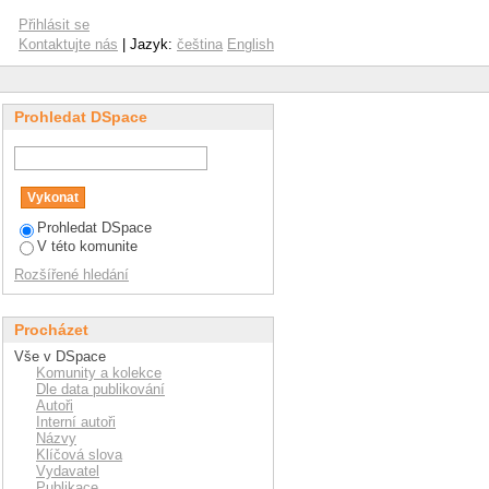
Přihlásit se
Kontaktujte nás
| Jazyk:
čeština
English
Prohledat DSpace
Prohledat DSpace
V této komunite
Rozšířené hledání
Procházet
Vše v DSpace
Komunity a kolekce
Dle data publikování
Autoři
Interní autoři
Názvy
Klíčová slova
Vydavatel
Publikace