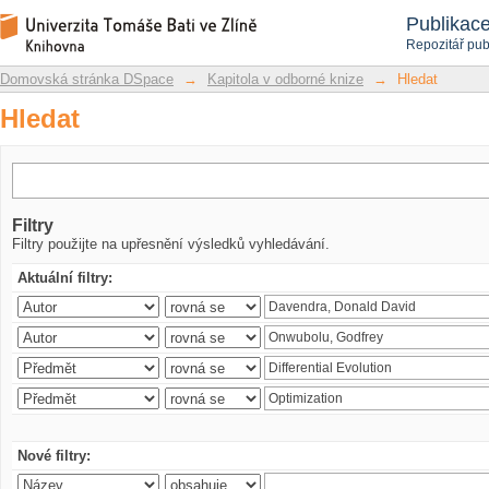
Hledat
Repozitář DSpace/Manakin
Publikac
Repozitář pub
Domovská stránka DSpace
→
Kapitola v odborné knize
→
Hledat
Hledat
Filtry
Filtry použijte na upřesnění výsledků vyhledávání.
Aktuální filtry:
Nové filtry: