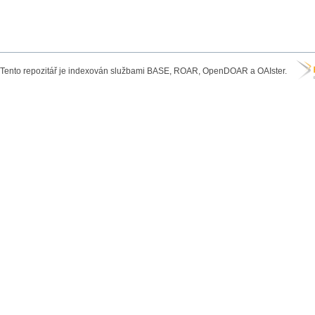
Tento repozitář je indexován službami BASE, ROAR, OpenDOAR a OAIster.