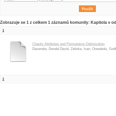
Zobrazuje se 1 z celkem 1 záznamů komunity: Kapitola v o
1
Chaotic Attributes and Permutative Optimization
Davendra, Donald David
;
Zelinka, Ivan
;
Onwubolu, Godf
1