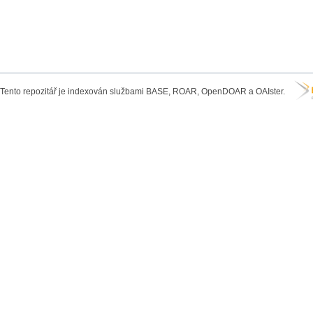
Tento repozitář je indexován službami BASE, ROAR, OpenDOAR a OAIster.