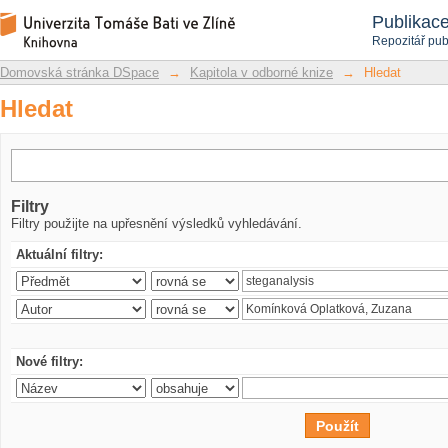
Hledat
Repozitář DSpace/Manakin
Publikac
Repozitář pub
Domovská stránka DSpace
→
Kapitola v odborné knize
→
Hledat
Hledat
Filtry
Filtry použijte na upřesnění výsledků vyhledávání.
Aktuální filtry:
Nové filtry: