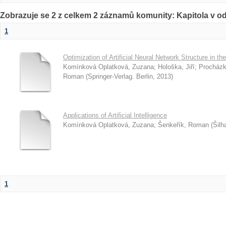
Zobrazuje se 2 z celkem 2 záznamů komunity: Kapitola v o
1
Optimization of Artificial Neural Network Structure in t
Komínková Oplatková, Zuzana
;
Hološka, Jiří
;
Procházk
Roman
(
Springer-Verlag. Berlin
,
2013
)
Applications of Artificial Intelligence
Komínková Oplatková, Zuzana
;
Šenkeřík, Roman
(
Šilh
1