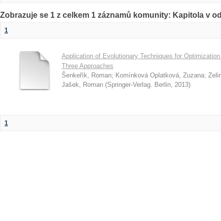
Zobrazuje se 1 z celkem 1 záznamů komunity: Kapitola v o
1
Application of Evolutionary Techniques for Optimization 
Three Approaches
Šenkeřík, Roman
;
Komínková Oplatková, Zuzana
;
Zeli
Jašek, Roman
(
Springer-Verlag. Berlin
,
2013
)
1