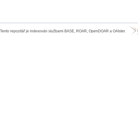
Tento repozitář je indexován službami BASE, ROAR, OpenDOAR a OAIster.