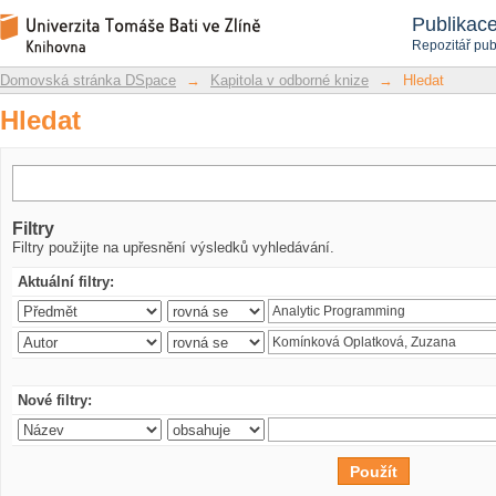
Hledat
Repozitář DSpace/Manakin
Publikac
Repozitář pub
Domovská stránka DSpace
→
Kapitola v odborné knize
→
Hledat
Hledat
Filtry
Filtry použijte na upřesnění výsledků vyhledávání.
Aktuální filtry:
Nové filtry: